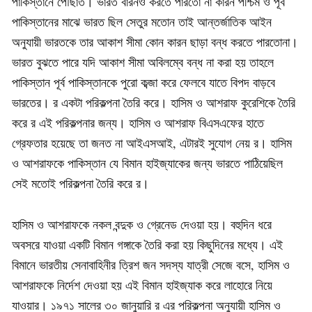
পাকিস্তানে পৌঁছাত। ভারত বারনও করতে পারতো না কারন পশ্চিম ও পূর্ব
পাকিস্তানের মাঝে ভারত ছিল সেতুর মতোন তাই আন্তর্জাতিক আইন
অনুযায়ী ভারতকে তার আকাশ সীমা কোন কারন ছাড়া বন্ধ করতে পারতোনা।
ভারত বুঝতে পারে যদি আকাশ সীমা অবিলম্বে বন্ধ না করা হয় তাহলে
পাকিস্তান পূর্ব পাকিস্তানকে পুরো কব্জা করে ফেলবে যাতে বিপদ বাড়বে
ভারতের। র একটা পরিকল্পনা তৈরি করে। হাসিম ও আশরাফ কুরেশিকে তৈরি
করে র এই পরিকল্পনার জন্য। হাসিম ও আশরাফ বিএসএফের হাতে
গ্রেফতার হয়েছে তা জনত না আইএসআই, এটারই সুযোগ নেয় র। হাসিম
ও আশরাফকে পাকিস্তান যে বিমান হাইজ্যাকের জন্য ভারতে পাঠিয়েছিল
সেই মতোই পরিকল্পনা তৈরি করে র।
হাসিম ও আশরাফকে নকল বন্দুক ও গ্রেনেড দেওয়া হয়। বহুদিন ধরে
অবসরে যাওয়া একটি বিমান গঙ্গাকে তৈরি করা হয় কিছুদিনের মধ্যে। এই
বিমানে ভারতীয় সেনাবাহিনীর ত্রিশ জন সদস্য যাত্রী সেজে বসে, হাসিম ও
আশরাফকে নির্দেশ দেওয়া হয় এই বিমান হাইজ্যাক করে লাহোরে নিয়ে
যাওয়ার। ১৯৭১ সালের ৩০ জানুয়ারি র এর পরিকল্পনা অনুযায়ী হাসিম ও