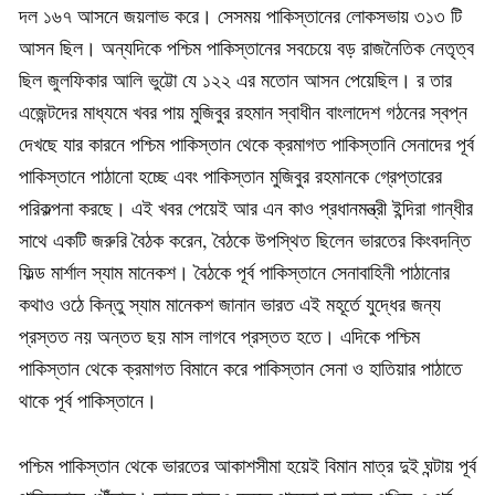
দল ১৬৭ আসনে জয়লাভ করে। সেসময় পাকিস্তানের লোকসভায় ৩১৩ টি
আসন ছিল। অন্যদিকে পশ্চিম পাকিস্তানের সবচেয়ে বড় রাজনৈতিক নেতৃত্ব
ছিল জুলফিকার আলি ভুট্টো যে ১২২ এর মতোন আসন পেয়েছিল। র তার
এজেন্টদের মাধ্যমে খবর পায় মুজিবুর রহমান স্বাধীন বাংলাদেশ গঠনের স্বপ্ন
দেখছে যার কারনে পশ্চিম পাকিস্তান থেকে ক্রমাগত পাকিস্তানি সেনাদের পূর্ব
পাকিস্তানে পাঠানো হচ্ছে এবং পাকিস্তান মুজিবুর রহমানকে গ্রেপ্তারের
পরিকল্পনা করছে। এই খবর পেয়েই আর এন কাও প্রধানমন্ত্রী ইন্দিরা গান্ধীর
সাথে একটি জরুরি বৈঠক করেন, বৈঠকে উপস্থিত ছিলেন ভারতের কিংবদন্তি
ফিল্ড মার্শাল স্যাম মানেকশ। বৈঠকে পূর্ব পাকিস্তানে সেনাবাহিনী পাঠানোর
কথাও ওঠে কিন্তু স্যাম মানেকশ জানান ভারত এই মহূর্তে যুদ্ধের জন্য
প্রস্তত নয় অন্তত ছয় মাস লাগবে প্রস্তত হতে। এদিকে পশ্চিম
পাকিস্তান থেকে ক্রমাগত বিমানে করে পাকিস্তান সেনা ও হাতিয়ার পাঠাতে
থাকে পূর্ব পাকিস্তানে।
পশ্চিম পাকিস্তান থেকে ভারতের আকাশসীমা হয়েই বিমান মাত্র দুই ঘন্টায় পূর্ব