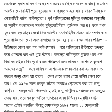
জেনারেল স্যাম মানেকশ যে ছয়মাস সময় চেয়েছিল তাও পেয়ে যায়। ছয়মাসে
ভারতীয় সেনাবাহিনী পুরো যুদ্ধের জন্য প্রস্তত হয়ে যায়। ভারত ট্যাঙ্ক ও
সেনাবাহিনী পাঠায় পাকিস্তানে। পূর্ব পাকিস্তানের মুজিবুর রহমানের অনুগামী
বা স্বাধীন বাংলাদেশের সমর্থক মুক্তিবাহিনীকে প্রশিক্ষন দেয় র। ফলে যখন
যুদ্ধ শুরু হয় মাত্র তেরো দিনে ভারতীয় সেনাবাহিনীর সামনে আত্মসমর্পন করে
পুরে পাকিস্তান সেনা এবং বাংলাদেশের জন্ম হয়। র এর অসাধারন পরিকল্পনায়
রীতিমতো বোকা হয়ে যায় আইএসআই। পরে পাকিস্তান রীতিমতো তদন্ত
করে একবছর ধরে এই পুরে ঘটনার। তদন্তে পাকিস্তান বুঝতে পারে গঙ্গা
বিমানের হাইজ্যাকিং পুরো র এর পরিকল্পনা এবং হাসিম ও আশরাফ কুরেশি
ভারতের এজেন্ট। ফলে হাসিম ও আশরাফকে গ্রেফতার করা হয় এবং সাত
বছরের জন্য জেল হয় তাদের। জেল থেকে ছাড়া পেয়ে হাসিম লন্ডন চলে
যায়। মে, ১৯৭৬ সালে মকবুল ভাটকে আবারও গ্রেফতার করা হয় জম্মু
কাশ্মীরে। মকবুল ভাট গ্রেফতার হতেই জম্মু কাশ্মীরে এনএলএফের মেরুদন্ড
ভেঙে যায়, তবে মকবুল ভাটকে ছাড়ানের জন্য বিভিন্ন সন্ত্রাসী সংগঠন
অনেক চেষ্টাই করেছিল কিন্তু শেষপর্যন্ত ১৯৮৪ সালের ১১ ফেব্রুয়ারী