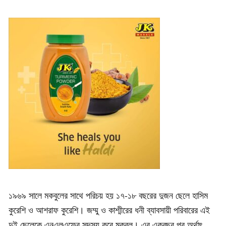
১৯৬৯ সালে মকবুলের সাথে পরিচয় হয় ১৭-১৮ বছরের দুজন ছেলে হাসিম
কুরেশি ও আশরাফ কুরেশি। জম্মু ও কাশ্মীরের ধনী ব্যাবসায়ী পরিবারের এই
দুই ছেলেকে এনএলএফের সদস্য করে মকবুল। এর একবছর পর অর্থাৎ