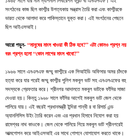
১৯৬৫ সালে যার নাম ন্যাশনাল লিবারেশন ফ্রন্ট বা এনএলএফ। এই
সংগঠনের কাজ ছিল কাশ্মীর উপত্যকায় সন্ত্রাস তৈরি করা এবং কাশ্মীরকে
ভারত থেকে আলাদা করে পাকিস্তানে যুক্ত করা। এই সংগঠনের পেছনে
ছিল আইএসআই।
আরো পড়ুন-
“মানুষের মাংস খাওয়া কী ঠিক হবে?” এটা কোনও প্রশ্ন নয়
বরং প্রশ্ন হলো “কোন লাশের মাংস খাবো?”
১৯৬৬ সালে এনএলএফ জম্মু কাশ্মীরে এক সিআইডি অফিসার অমর চাঁদকে
হত্যা করে যার পরেই জম্মু কাশ্মীর পুলিশ মকবুল ভাট সহ এনএলএফের বহু
সদস্যকে গ্রেফতার করে। শ্রীনগর আদালতে মকবুল ভাটকে ফাঁসির সাজা
দেওয়া হয়। কিন্তু ১৯৬৮ সালে ফাঁসির আগেই মকবুল ভাট জেল থেকে
পালিয়ে যায়। এই বছরই প্রধানমন্ত্রী ইন্দিরা গান্ধী র বা রিসার্চ এন্ড
অ্যানলিসিস উইং তৈরি করেন এবং এর প্রধান হিসাবে নিযোগ করা হয়
রামেশ্বর নাথ কাওকে। জেল থেকে পালিয়ে গিয়ে মকবুল ভাট শ্রীনগরেই
আত্মগোপন করে আইএসআই এর সাথে গোপনে যোগাযোগ করতে থাকে।