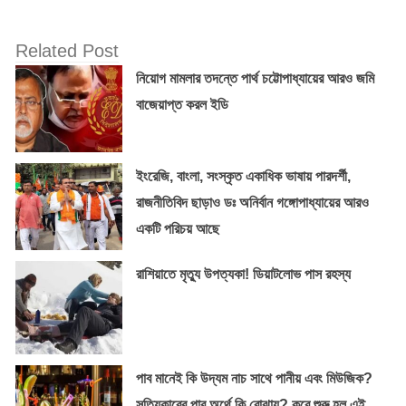
Related Post
নিয়োগ মামলার তদন্তে পার্থ চট্টোপাধ্যায়ের আরও জমি
বাজেয়াপ্ত করল ইডি
ইংরেজি, বাংলা, সংস্কৃত একাধিক ভাষায় পারদর্শী,
রাজনীতিবিদ ছাড়াও ডঃ অনির্বান গঙ্গোপাধ্যায়ের আরও
একটি পরিচয় আছে
রাশিয়াতে মৃত্যু উপত্যকা! ডিয়াটলোভ পাস রহস্য
পাব মানেই কি উদ্যম নাচ সাথে পানীয় এবং মিউজিক?
সত্যিকারের পাব অর্থে কি বোঝায়? কবে শুরু হল এই