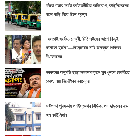
কাঁচরাপাড়ায় অটো রুটে দুর্নীতির অভিযোগ, কাউন্সিলরদের
নামে গাড়ি নিয়ে উঠল প্রশ্ন
“মমতাই সর্বোচ্চ নেত্রী, চিঠি সইয়ের আগে কিছুই
জানানো হয়নি”—বিস্ফোরক দাবি ঋতব্রত শিবিরের
বিধায়কদের
সরকারের অনুমতি ছাড়া সংবাদমাধ্যমে মুখ খুললে চাকরিতে
কোপ, নয়া নির্দেশিকা নবান্নের
ভাটপাড়া পুরসভায় গণইস্তফার হিড়িক, পদ ছাড়লেন ২৯
জন কাউন্সিলার