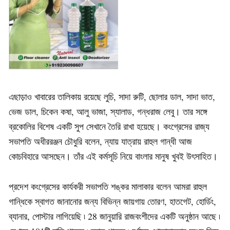
এছাড়াও খাবারের তালিকায় রয়েছে লুচি, সাদা রুটি, ছোলার ডাল, সাদা ভাত,
ভেজ ডাল, চিকেন কষা, আলু ভাজা, স্যালাড, গন্ধরাজ লেবু। তার সঙ্গে
ব্রকোলির বিশেষ একটি সুপ সেখানে তৈরি রাখা হয়েছে। কংগ্রেসের রাজ্য
সভাপতি অধীররঞ্জন চৌধুরি বলেন, ন্যায় যাত্রায় রাহুল গান্ধী আজ
কোচবিহারে আসছেন। তাঁর এই কর্মসূচি নিয়ে বাংলার মানুষ খুবই উৎসাহিত।
প্রদেশ কংগ্রেসের কার্যকরী সভাপতি শঙ্কর মালাকার বলেন আমরা রাহুল
গান্ধিকে স্বাগত জানানোর জন্য বিভিন্ন জায়গায় তোরণ, হাতগেট, হোর্ডিং,
ব্যানার, পোস্টার লাগিয়েছি ৷ 28 জানুয়ারি রাজবংশীদের একটি অনুষ্ঠান আছে ৷