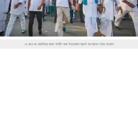
১৪ বছর পর কোচবিহারে রাহুল গান্ধী! আজ উত্তরবঙ্গে প্রবেশ কংগ্রেসের ‘ন্যায় যাত্রা’র