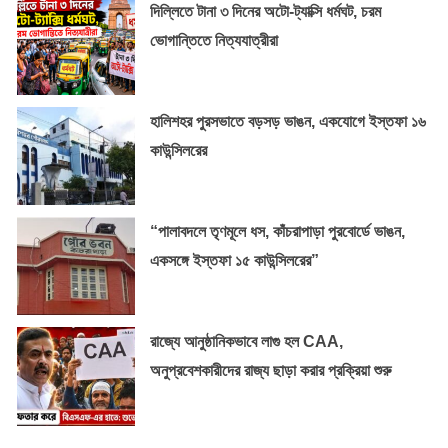
দিল্লিতে টানা ৩ দিনের অটো-ট্যাক্সি ধর্মঘট, চরম
ভোগান্তিতে নিত্যযাত্রীরা
হালিশহর পুরসভাতে বড়সড় ভাঙন, একযোগে ইস্তফা ১৬
কাউন্সিলরের
“পালাবদলে তৃণমূলে ধস, কাঁচরাপাড়া পুরবোর্ডে ভাঙন,
একসঙ্গে ইস্তফা ১৫ কাউন্সিলরের”
রাজ্যে আনুষ্ঠানিকভাবে লাগু হল CAA,
অনুপ্রবেশকারীদের রাজ্য ছাড়া করার প্রক্রিয়া শুরু