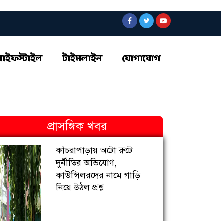
লাইফস্টাইল
টাইমলাইন
যোগাযোগ
প্রাসঙ্গিক খবর
কাঁচরাপাড়ায় অটো রুটে
দুর্নীতির অভিযোগ,
কাউন্সিলরদের নামে গাড়ি
নিয়ে উঠল প্রশ্ন