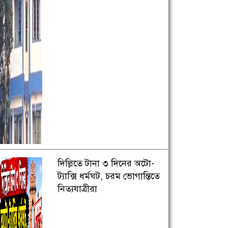
দিল্লিতে টানা ৩ দিনের অটো-
ট্যাক্সি ধর্মঘট, চরম ভোগান্তিতে
নিত্যযাত্রীরা