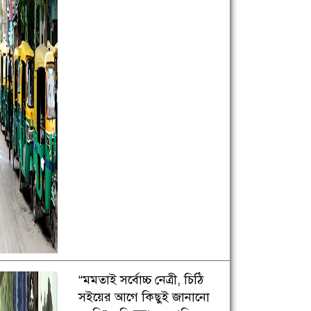
“মমতাই সর্বোচ্চ নেত্রী, চিঠি
সইয়ের আগে কিছুই জানানো