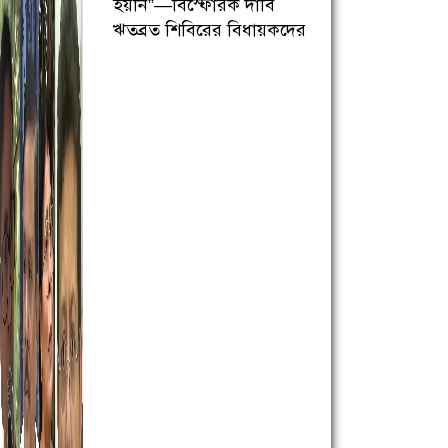
হয়নি”—বিস্ফোরক দাবি
ঋতব্রত শিবিরের বিধায়কদের