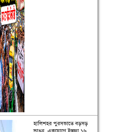
হালিশহর পুরসভাতে বড়সড়
ভাঙন, একযোগে ইস্তফা ১৬