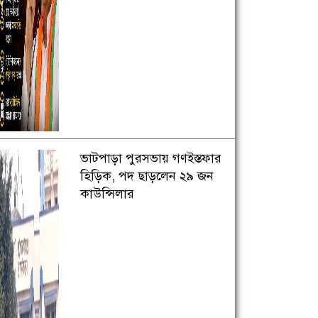
ভাটপাড়া পুরসভায় গণইস্তফার
হিড়িক, পদ ছাড়লেন ২৯ জন
কাউন্সিলার