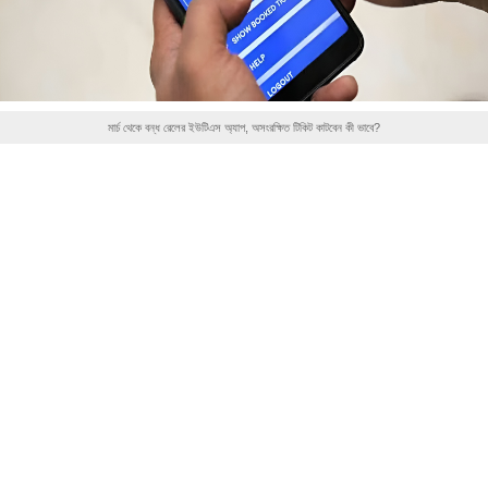
মার্চ থেকে বন্ধ রেলের ইউটিএস অ্যাপ, অসংরক্ষিত টিকিট কাটবেন কী ভাবে?