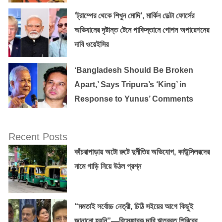
‘ট্রাম্পের থেকে শিখুন মোদি’, মার্কিন ডেল্টা ফোর্সের
অভিযানের দৃষ্টান্ত টেনে পাকিস্তানে গোপন অপারেশনের
দাবি ওয়েইসির
‘Bangladesh Should Be Broken
Apart,’ Says Tripura’s ‘King’ in
Response to Yunus’ Comments
Recent Posts
কাঁচরাপাড়ায় অটো রুটে দুর্নীতির অভিযোগ, কাউন্সিলরদের
নামে গাড়ি নিয়ে উঠল প্রশ্ন
“মমতাই সর্বোচ্চ নেত্রী, চিঠি সইয়ের আগে কিছুই
জানানো হয়নি”—বিস্ফোরক দাবি ঋতব্রত শিবিরের