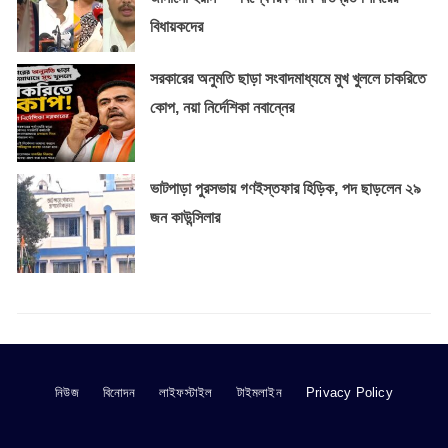
বিধায়কদের
সরকারের অনুমতি ছাড়া সংবাদমাধ্যমে মুখ খুললে চাকরিতে
কোপ, নয়া নির্দেশিকা নবান্নের
ভাটপাড়া পুরসভায় গণইস্তফার হিড়িক, পদ ছাড়লেন ২৯
জন কাউন্সিলার
নিউজ
বিনোদন
লাইফস্টাইল
টাইমলাইন
Privacy Policy