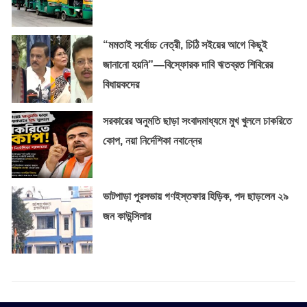
“মমতাই সর্বোচ্চ নেত্রী, চিঠি সইয়ের আগে কিছুই
জানানো হয়নি”—বিস্ফোরক দাবি ঋতব্রত শিবিরের
বিধায়কদের
সরকারের অনুমতি ছাড়া সংবাদমাধ্যমে মুখ খুললে চাকরিতে
কোপ, নয়া নির্দেশিকা নবান্নের
ভাটপাড়া পুরসভায় গণইস্তফার হিড়িক, পদ ছাড়লেন ২৯
জন কাউন্সিলার