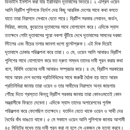
ডিভাইস ইনস্টল করা যায় ইরানিয়ান দূতাবাসের ভিতরে। ২ এপ্রিল ওয়েন
আলি ব্রিটিশ পুলিশকে নির্দেশ দেয় কিছু আরবিক দেশের সাথে কথা বলতে
যাতে তারা নিরাপদে সেখানে যেতে পারে। ব্রিটিশ সরকার লেবানন, জর্ডন,
সিরিয়া, কাতার, কুয়েতের দূতাবাসের সাথে যোগাযোগ করে। এদিকে স্যাস
ততক্ষনে গোটা দূতাবাসের পুরো নকশা খুঁটিয়ে দেখে দূতাবাসের সামনের দরজা
স্টিলের এবং নীচের তলার জানলা গুলো বুলেটপ্রুফ। এই দিক দিয়েই
দূতাবাসে ঢোকার পরিকল্পনা করে তারা। ৩ মে, ওয়েন আলি আবারও ব্রিটিশ
পুলিশের সাথে যোগাযোগ করে যত দ্রুত সম্ভব তাদের দাবী পূরন করার কথা
বলে, বিবিসি ওয়েনের দাবী আবারও সম্প্রচার করে। ৪ মে, ব্রিটিশ সরকারের
সাথে আরব দেশ গুলোর প্রতিনিধিদের সাথে জরুরী বৈঠক হয় যাতে আরব
প্রতিনিধিরা জানায় তারা ওয়েন ও তার সাথীদের নিরাপদে অন্য জায়গায়
পৌঁছে দিতে প্রস্তত কিন্তু ব্রিটিশ সরকার জানায় তারা কোনওমতেই কোন
সন্ত্রাসীকে ফিরতে দেবেনা। এদিকে স্যাস তাদের অপারেশনের পূর্নাঙ্গ
পরিকল্পনা করে ফেলেছিল ততক্ষনে। যতদিন যেতে থাকে ওয়েন ও সাথী দের
ধৈর্যের বাঁধ ভাঙতে থাকে। ৫ মে সকালে ওয়েন আলি পুলিশকে জানায় আগামী
৪৫ মিনিটের মধ্যে তার দাবী পূরন করা না হলে সে একজন কে হত্যা করবে।