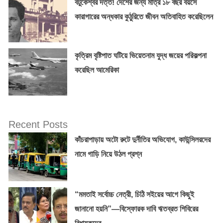
বটুকেশ্বর দত্ত! দেশের জন্য মাত্র ১৮ বছর বয়সে
কারাগারের অন্ধকার কুঠুরিতে জীবন অতিবাহিত করেছিলেন
কৃত্রিম বৃষ্টিপাত ঘটিয়ে ভিয়েতনাম যুদ্ধ জয়ের পরিকল্পনা
করেছিল আমেরিকা
Recent Posts
কাঁচরাপাড়ায় অটো রুটে দুর্নীতির অভিযোগ, কাউন্সিলরদের
নামে গাড়ি নিয়ে উঠল প্রশ্ন
“মমতাই সর্বোচ্চ নেত্রী, চিঠি সইয়ের আগে কিছুই
জানানো হয়নি”—বিস্ফোরক দাবি ঋতব্রত শিবিরের