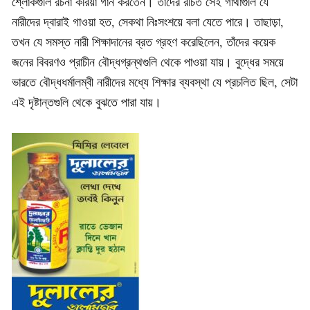
শ্লোকগুলি রচনা করিয়া গান করতেন। তাঁদের রচিত সেই গাথাগুলি যে
নারীদের দ্বারাই গাওয়া হত, সেকথা নিঃসংশয়ে বলা যেতে পারে। তাছাড়া,
তখন যে সমস্ত নারী শিক্ষাদানের ব্রত গ্রহণ করেছিলেন, তাঁদের কয়েক
জনের বিবরণও প্রাচীন বৌদ্ধগ্রন্থগুলি থেকে পাওয়া যায়। বুদ্ধের সময়ে
ভারতে বৌদ্ধধর্মালম্বী নারীদের মধ্যে শিক্ষার ব্যবস্থা যে প্রচলিত ছিল, সেটা
এই দৃষ্টান্তগুলি থেকে বুঝতে পারা যায়।