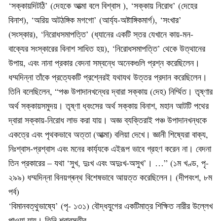
‘সক্কায়দিটঠি’ (দেহকে আত্মা বলে বিশ্বাস ), ‘সক্কায় নিরোধ’ (দেহের
বিনাশ), ‘অরিয় অটঠঙ্গিক মগগো’ (আর্য্য-অষ্টাঙ্গিকমার্গ), ‘সংখার’
(সংস্কার), ‘নিরোধসমাপত্তি’ (ধ্যানের একটি স্তর যেখানে কায়-মন-
বাক্যের সংস্কারের বিনাশ সাধিত হয়), ‘নিরোধসমাপত্তি’ থেকে উত্থানের
উপায়, এবং নানা প্রকার বেদনা সম্বন্ধে অনেকগুলি প্রশ্ন করেছিলেন।
ধম্মদিন্না তাঁকে প্রত্যেকটি প্রশ্নেরই যথাযথ উত্তর প্রদান করেছিলেন।
তিনি বলেছিলেন, “পঞ্চ উপাদানখন্ধের দ্বারা সক্কায় (দেহ) নিৰ্ম্মিত। তৃষ্ণার
অর্থ সক্কায়সমুদয়। তৃষ্ণা ধ্বংসের অর্থ সক্কায় বিনাশ, মহান আটটি পথের
দ্বারা সক্কায়-নিরোধ লাভ করা যায়। অজ্ঞ ব্যক্তিরাই পঞ্চ উপাদানখন্ধকে
একত্রে এবং পৃথকভাবে অত্তা (আত্মা) বলিয়া দেখে। জ্ঞানী শিষ্যেরা বাক্য,
নিঃশ্বাস-প্রশ্বাস এবং মনের কার্য্যকে এইরূপ ভাবে গ্রহণ করেন না। বেদনা
তিন প্রকারের – যথা ‘সুখ, দুঃখ এবং অদুঃখ-অসুখ’। …” (১ম খণ্ড, পৃ-
২৯৯) ধম্মদিন্না বিনয়গ্ৰন্থ বিশেষভাবে আয়ত্ত করেছিলেন। (দীপবংশ, ৮ম
পৰ্ব)
‘বিমানবত্থুভাষ্যে’ (পৃ- ১৩১) বৌদ্ধযুগের একটিমাত্র শিক্ষিত নারীর উল্লেখ
পাওয়া যায়। তিনি শ্রাবস্তীর