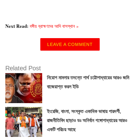
Next Read:
বঙ্গীয় ব্রাহ্মণদের আদি বাসস্থান »
LEAVE A COMMENT
Related Post
নিয়োগ মামলার তদন্তে পার্থ চট্টোপাধ্যায়ের আরও জমি
বাজেয়াপ্ত করল ইডি
ইংরেজি, বাংলা, সংস্কৃত একাধিক ভাষায় পারদর্শী,
রাজনীতিবিদ ছাড়াও ডঃ অনির্বান গঙ্গোপাধ্যায়ের আরও
একটি পরিচয় আছে