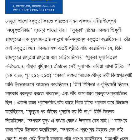
সেযুগে ভালো বক্তৃতা করতে পারতেন এমন একজন নারীর উল্লেখ
‘সংযুক্তনিকায়’ গ্রন্থে পাওয়া যায়। ‘সুক্কা’ নামের একজন ভিক্ষুণী
রাজগৃহের এক বৃহৎ জনতার সম্মুখে ধৰ্ম-সম্বন্ধে বক্তৃতা করেছিলেন। তাঁর
সেই বক্তৃতা শুনে একজন যক্ষ এতই প্রীতি লাভ করেছিলেন যে, তিনি
রাজগৃহের রাস্তায় রাস্তায় বলে বেড়িয়েছিলেন, “সুক্কা সুধা বিতরণ
করিতেছেন, যাঁহারা বুদ্ধিমান তাঁহাদের সেই সুধা পান করিয়া আসা উচিত।”
(১ম খণ্ড, পৃ: ২১২-২১৩) ‘ক্ষেমা’ নামের আরেক বৌদ্ধ নারী বিনয়গ্রন্থটি
অতি উত্তমরূপে আয়ত্ত করেছিলেন। তিনি শিক্ষিতা ও বুদ্ধিমতী ছিলেন,
চমৎকার বক্তৃতা করতে পারতেন, এবং তাঁর অসাধারণ প্রত্যুৎপন্নমতিত্ব
ছিল। একদা রাজা প্রসেনজিৎ তাঁর কাছে গিয়ে তাঁকে প্রণাম করে জিজ্ঞেস
করেছিলেন, “মৃত্যুর পর জীবের পুনর্জন্ম হয় কি না?” তিনি উত্তর
দিয়েছিলেন, “ভগবান বুদ্ধ এ কথার কোনও উত্তর দেন নাই।” তারপরে
রাজা তাঁকে জিজ্ঞাসা করেছিলেন, “ভগবান এ প্রশ্নের উত্তর দেন নাই
কেন?” তখন সেই ভিক্ষুণী রাজাকে পাল্টা প্রশ্ন করেছিলেন, “আপনি এমন