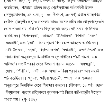
(থেরীগাথা ভাষ্য, পৃ- ৮৭) তখনকার যে সমস্ত ভিক্ষুণী বিনয়পিটক আয়ত্ত
করেছিলেন, ‘পটাচারা’ তাঁদের মধ্যে শ্রেষ্ঠস্থানের অধিকারিণী ছিলেন
(অঙ্গুত্তরনিকায়, ১ম খণ্ড, পৃ- ২৫; দীপবংশ, ১৮ সর্গ) এখানে উল্লেখিত
থেরীগণ (ভিক্ষুনী) ছাড়াও তখনকার আরও অনেক নারীর নাম বৌদ্ধগ্রন্থগুলি
থেকে পাওয়া যায়, যাঁরা তাঁদের বিদ্যাবত্তার জন্য সেই সময়ে খ্যাতিলাভ
করেছিলেন। ‘উপলবন্না’, ‘সোভিতা’, ‘ইসিদাসিকা’, ‘বিশাখা’, ‘সবলা’,
‘সঙ্ঘদাসী’, এবং ‘নন্দা’ – বিনয় গ্রন্থ বিশেষরূপে আয়ত্ত করেছিলেন।
‘থেরী উত্তরা’, ‘মল্লা’, ‘পৰ্ব্বতা ফেগগু’, ‘ধৰ্ম্মদাসী’, ‘অগুগিমিত্তা’ এবং
‘পসাদপালা’ অনুরাধপুরে বিনয়পিটক ও সুত্তপিটকের পাঁচটি গ্রন্থ, এবং
অভিধর্মের সাতটি গ্রন্থ থেকে উপদেশ প্রদান করতেন। ‘সধম্মনন্দি’,
‘সোমা’, ‘গিরিদ্ধি’, ‘দাসী’, এবং ‘ধম্মা’ – বিনয় গ্রন্থ বেশ ভাল ভাবেই
পাঠ করেছিলেন। ‘সুমনা’, ‘মহিলা মহাদেবী’, ‘পছমা’ এবং ‘হেমসো’
অনুরাধপুরে বিনয়পিটক থেকে শিক্ষাদান করতেন। (দীপবংশ, ১৮ পৰ্ব) এছাড়া
‘দিব্যাবদান’ গ্রন্থে রাত্রিকালে বুদ্ধবচন-পাঠ নিরতা নারী-ছাত্রীর উল্লেখ
পাওয়া যায়। (পৃ- ৫৩২)