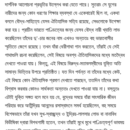
দার্শনিক আলোচনা প্রভৃতির উল্লেখ করা যেতে পারে। সুতরাং সে যুগের
নারীদের জন্য কোন ধরণের শিক্ষার ব্যবস্থা যে একেবারেই ছিল না, একথা
বললে বৌদ্ধ-সাহিত্যে যেসব ঐতিহাসিক সত্যি রয়েছে, সেগুলোকে উপেক্ষা
করা হয়। প্রাচীন ভারতে পাণ্ডিত্যের জন্য যেসব বৌদ্ধ নারী খ্যাতি লাভ
করেছিলেন তাঁদের দু’-চার জনের নাম এখনও অন্ততঃ বহু ভারতবাসীর
স্মৃতিতে জেগে রয়েছে। তখন যাঁরা থেরীগাথা গান করতেন, তাঁরাই যে সেই
গাথাগুলি রচনা করেছিলেন, সেই বিষয়ে অবশ্য ঐতিহাসিকদের মধ্যে মতদ্বৈধ
দেখতে পাওয়া যায়। কিন্তু, এই বিষয়ে বিরুদ্ধ-মতাবলম্বীদের যুক্তি অতি
সামান্য ভিত্তির উপরে প্রতিষ্ঠিত। যত দিন পর্যন্ত না তাঁদের মধ্যে কেউ,
এই বিষয়ে কোন ঐতিহাসিক প্রমাণ দেখাতে পারছেন, ততদিন তাঁদের কথা
বিশ্বাস করবার কোনও সার্থকতা অন্ততঃ দেখতে পাওয়া যায় না। বস্তুতঃ
এটাই যুক্তি সঙ্গত বলে মনে হয় যে, বুদ্ধের সময়ে যাঁরা সাংসারিক জীবন
পরিহার করে অতীন্দ্রিয় আনন্দের রসাস্বাদনে সমর্থ হয়েছিলেন, বহু সময়ে
বিশেষভাবে তাঁরা যখন সুখ-স্বাচ্ছন্দ্য ও ইন্দ্রিয়-লালসার লোভ বা নানাবিধ
বিভীষিকা দ্বারা বিপথগামী হতেন, তখন তাঁরাই মুখে মুখে পাণ্ডিত্যপূর্ণ ভাবময়