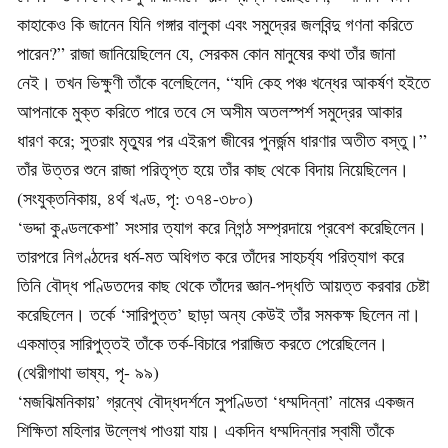
কাহাকেও কি জানেন যিনি গঙ্গার বালুকা এবং সমুদ্রের জলবিন্দু গণনা করিতে
পারেন?” রাজা জানিয়েছিলেন যে, সেরকম কোন মানুষের কথা তাঁর জানা
নেই। তখন ভিক্ষুণী তাঁকে বলেছিলেন, “যদি কেহ পঞ্চ খন্ধের আকর্ষণ হইতে
আপনাকে মুক্ত করিতে পারে তবে সে অসীম অতলস্পর্শ সমুদ্রের আকার
ধারণ করে; সুতরাং মৃত্যুর পর এইরূপ জীবের পুনর্জন্ম ধারণার অতীত বস্তু।”
তাঁর উত্তর শুনে রাজা পরিতৃপ্ত হয়ে তাঁর কাছ থেকে বিদায় নিয়েছিলেন।
(সংযুক্তনিকায়, ৪র্থ খণ্ড, পৃ: ৩৭৪-৩৮০)
‘ভদ্দা কুণ্ডলকেশা’ সংসার ত্যাগ করে নিগন্ঠ সম্প্রদায়ে প্রবেশ করেছিলেন।
তারপরে নিগণ্ঠদের ধর্ম-মত অধিগত করে তাঁদের সাহচর্য্য পরিত্যাগ করে
তিনি বৌদ্ধ পণ্ডিতদের কাছ থেকে তাঁদের জ্ঞান-পদ্ধতি আয়ত্ত করবার চেষ্টা
করেছিলেন। তর্কে ‘সারিপুত্ত’ ছাড়া অন্য কেউই তাঁর সমকক্ষ ছিলেন না।
একমাত্র সারিপুত্তই তাঁকে তর্ক-বিচারে পরাজিত করতে পেরেছিলেন।
(থেরীগাথা ভাষ্য, পৃ- ৯৯)
‘মজঝিমনিকায়’ গ্রন্থে বৌদ্ধদর্শনে সুপণ্ডিতা ‘ধম্মদিন্না’ নামের একজন
শিক্ষিতা মহিলার উল্লেখ পাওয়া যায়। একদিন ধম্মদিন্নার স্বামী তাঁকে