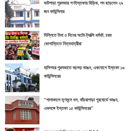
ভাটপাড়া পুরসভায় গণইস্তফার হিড়িক, পদ ছাড়লেন ২৯
জন কাউন্সিলার
দিল্লিতে টানা ৩ দিনের অটো-ট্যাক্সি ধর্মঘট, চরম
ভোগান্তিতে নিত্যযাত্রীরা
হালিশহর পুরসভাতে বড়সড় ভাঙন, একযোগে ইস্তফা ১৬
কাউন্সিলরের
“পালাবদলে তৃণমূলে ধস, কাঁচরাপাড়া পুরবোর্ডে ভাঙন,
একসঙ্গে ইস্তফা ১৫ কাউন্সিলরের”