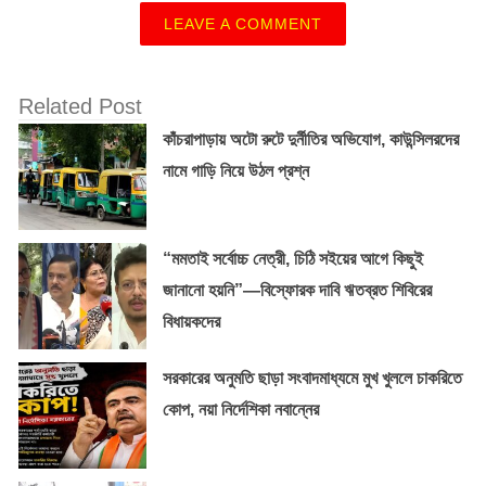
LEAVE A COMMENT
Related Post
কাঁচরাপাড়ায় অটো রুটে দুর্নীতির অভিযোগ, কাউন্সিলরদের
নামে গাড়ি নিয়ে উঠল প্রশ্ন
“মমতাই সর্বোচ্চ নেত্রী, চিঠি সইয়ের আগে কিছুই
জানানো হয়নি”—বিস্ফোরক দাবি ঋতব্রত শিবিরের
বিধায়কদের
সরকারের অনুমতি ছাড়া সংবাদমাধ্যমে মুখ খুললে চাকরিতে
কোপ, নয়া নির্দেশিকা নবান্নের