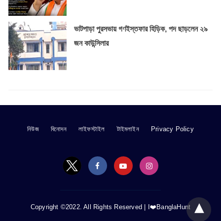
ভাটপাড়া পুরসভায় গণইস্তফার হিড়িক, পদ ছাড়লেন ২৯
জন কাউন্সিলার
নিউজ
বিনোদন
লাইফস্টাইল
টাইমলাইন
Privacy Policy
Copyright ©2022. All Rights Reserved |
I❤️BanglaHunt