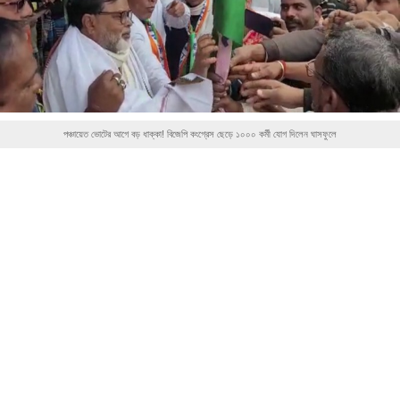
পঞ্চায়েত ভোটের আগে বড় ধাক্কা! বিজেপি কংগ্রেস ছেড়ে ১০০০ কর্মী যোগ দিলেন ঘাসফুলে