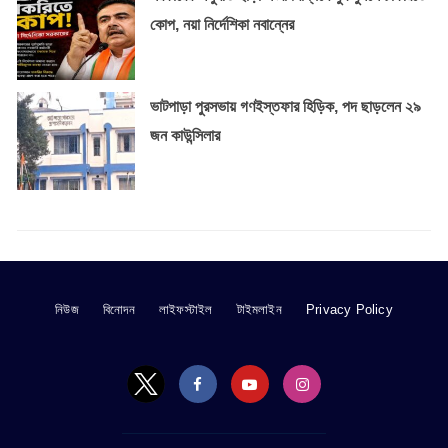
কোপ, নয়া নির্দেশিকা নবান্নের
ভাটপাড়া পুরসভায় গণইস্তফার হিড়িক, পদ ছাড়লেন ২৯
জন কাউন্সিলার
নিউজ
বিনোদন
লাইফস্টাইল
টাইমলাইন
Privacy Policy