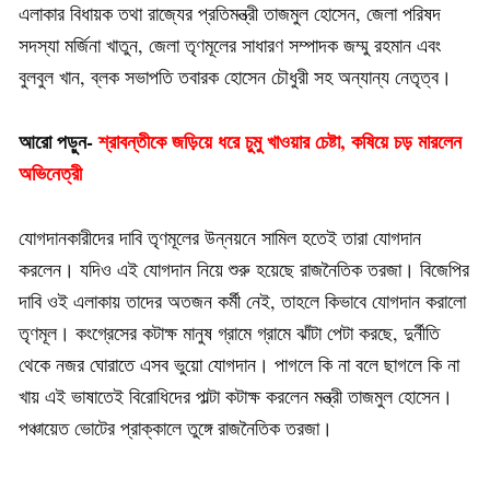
এলাকার বিধায়ক তথা রাজ্যের প্রতিমন্ত্রী তাজমুল হোসেন, জেলা পরিষদ
সদস্যা মর্জিনা খাতুন, জেলা তৃণমূলের সাধারণ সম্পাদক জম্মু রহমান এবং
বুলবুল খান, ব্লক সভাপতি তবারক হোসেন চৌধুরী সহ অন্যান্য নেতৃত্ব।
আরো পড়ুন-
শ্রাবন্তীকে জড়িয়ে ধরে চুমু খাওয়ার চেষ্টা, কষিয়ে চড় মারলেন
অভিনেত্রী
যোগদানকারীদের দাবি তৃণমূলের উন্নয়নে সামিল হতেই তারা যোগদান
করলেন। যদিও এই যোগদান নিয়ে শুরু হয়েছে রাজনৈতিক তরজা। বিজেপির
দাবি ওই এলাকায় তাদের অতজন কর্মী নেই, তাহলে কিভাবে যোগদান করালো
তৃণমূল। কংগ্রেসের কটাক্ষ মানুষ গ্রামে গ্রামে ঝাঁটা পেটা করছে, দুর্নীতি
থেকে নজর ঘোরাতে এসব ভুয়ো যোগদান। পাগলে কি না বলে ছাগলে কি না
খায় এই ভাষাতেই বিরোধিদের পাল্টা কটাক্ষ করলেন মন্ত্রী তাজমুল হোসেন।
পঞ্চায়েত ভোটের প্রাক্কালে তুঙ্গে রাজনৈতিক তরজা।