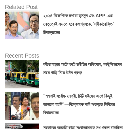
Related Post
২০২৪ বিজেপিকে রুখতে তৃনমূল এবং APP -এর
নেতৃত্বেই লড়তে হবে কংগ্রেসকে, ‘স্বীকারোক্তি’
চিদাম্বরমের
Recent Posts
কাঁচরাপাড়ায় অটো রুটে দুর্নীতির অভিযোগ, কাউন্সিলরদের
নামে গাড়ি নিয়ে উঠল প্রশ্ন
“মমতাই সর্বোচ্চ নেত্রী, চিঠি সইয়ের আগে কিছুই
জানানো হয়নি”—বিস্ফোরক দাবি ঋতব্রত শিবিরের
বিধায়কদের
সরকারের অনুমতি ছাড়া সংবাদমাধ্যমে মুখ খুললে চাকরিতে