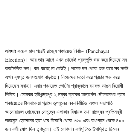
মালদাঃ
কয়েক মাস পরেই রাজ্যে পঞ্চায়েত নির্বাচন (Panchayat
Election)। আর তার আগে এখন থেকেই প্রস্তুতি শুরু করে দিয়েছে সব
রাজনৈতিক দল। বাদ যাচ্ছে না কেউই। শাসক দল থেকে শুরু করে সব দলই
এখন ব্যস্ত জনসংযোগ বাড়াতে। নিজেদের মতো করে প্রচার শুরু করে
দিয়েছেন সবাই। এবার পঞ্চায়েত ভোটের প্রাক্কালে বড়সড় ভাঙন বিরোধী
শিবিরে। সোমবার হরিশ্চন্দ্রপুর ২ নম্বর ব্লকের অন্তর্গত দৌলতনগর গ্রাম
পঞ্চায়েতের টালবাংরুয়া গ্রামে তৃণমূলের নব-নির্বাচিত অঞ্চল সভাপতি
আনোয়ারুল হোসেনের নেতৃত্বে এলাকার বিধায়ক তথা রাজ্যের প্রতিমন্ত্রী
তাজমুল হোসেনের হাত ধরে বিজেপি থেকে ৫৫০ এবং কংগ্রেস থেকে ৪০০
জন কর্মী যোগ দিল তৃণমূলে। এই যোগদান কর্মসূচিতে উপস্থিত ছিলেন