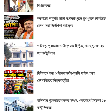
বিধায়কদের
সরকারের অনুমতি ছাড়া সংবাদমাধ্যমে মুখ খুললে চাকরিতে
কোপ, নয়া নির্দেশিকা নবান্নের
ভাটপাড়া পুরসভায় গণইস্তফার হিড়িক, পদ ছাড়লেন ২৯
জন কাউন্সিলার
দিল্লিতে টানা ৩ দিনের অটো-ট্যাক্সি ধর্মঘট, চরম
ভোগান্তিতে নিত্যযাত্রীরা
হালিশহর পুরসভাতে বড়সড় ভাঙন, একযোগে ইস্তফা ১৬
কাউন্সিলরের