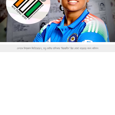
দেশকে বিশ্বকাপ জিতিয়েছেন, তবু ভোটার তালিকায় ‘বিচারাধীন’ রিচা ঘোষ! নড়েচড়ে বসল কমিশন