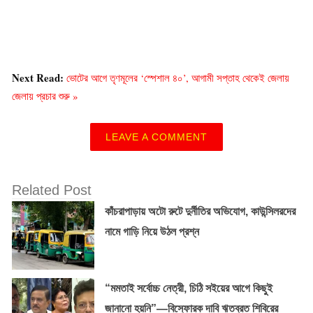
Next Read:
ভোটের আগে তৃণমূলের ‘স্পেশাল ৪০’, আগামী সপ্তাহ থেকেই জেলায়
জেলায় প্রচার শুরু »
LEAVE A COMMENT
Related Post
কাঁচরাপাড়ায় অটো রুটে দুর্নীতির অভিযোগ, কাউন্সিলরদের
নামে গাড়ি নিয়ে উঠল প্রশ্ন
“মমতাই সর্বোচ্চ নেত্রী, চিঠি সইয়ের আগে কিছুই
জানানো হয়নি”—বিস্ফোরক দাবি ঋতব্রত শিবিরের