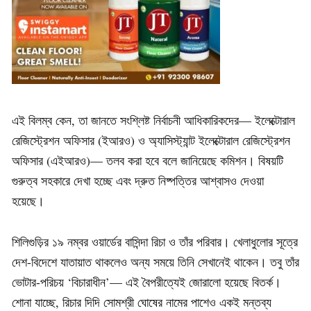
এই বিলম্ব কেন, তা জানতে সংশ্লিষ্ট নির্বাচনী আধিকারিকদের— ইলেক্টোরাল
রেজিস্ট্রেশন অফিসার (ইআরও) ও অ্যাসিস্ট্যান্ট ইলেক্টোরাল রেজিস্ট্রেশন
অফিসার (এইআরও)— তলব করা হবে বলে জানিয়েছে কমিশন। বিষয়টি
গুরুত্ব সহকারে দেখা হচ্ছে এবং দ্রুত নিষ্পত্তির আশ্বাসও দেওয়া
হয়েছে।
শিলিগুড়ির ১৯ নম্বর ওয়ার্ডের বাসিন্দা রিচা ও তাঁর পরিবার। খেলাধুলোর সূত্রে
দেশ-বিদেশে যাতায়াত থাকলেও অন্য সময়ে তিনি সেখানেই থাকেন। তবু তাঁর
ভোটার-পরিচয় ‘বিচারাধীন’— এই বৈপরীত্যেই জোরালো হয়েছে বিতর্ক।
শোনা যাচ্ছে, রিচার দিদি সোমশ্রী ঘোষের নামের পাশেও একই মন্তব্য