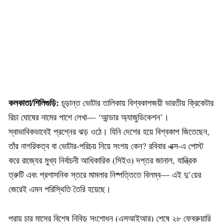
কলকাতা/শিলিগুড়ি:
চূড়ান্ত ভোটার তালিকায় বিশ্বকাপজয়ী ভারতীয় ক্রিকেটার
রিচা ঘোষের নামের পাশে লেখা— ‘আন্ডার অ্যাজুডিকেশন’।
স্বাভাবিকভাবেই প্রশ্নের ঝড় ওঠে। যিনি দেশের হয়ে বিশ্বকাপ জিতেছেন,
তাঁর নাগরিকত্ব বা ভোটার-পরিচয় নিয়ে সংশয় কেন? রবিবার এক্স-এ পোস্ট
করে রাজ্যের মুখ্য নির্বাচনী আধিকারিক (সিইও) দপ্তর জানাল, যান্ত্রিক
ত্রুটি এবং প্রশাসনিক স্তরে মামলার নিষ্পত্তিতে বিলম্ব— এই দু’য়ের
জেরেই এমন পরিস্থিতি তৈরি হয়েছে।
প্রায় চার মাসের বিশেষ নিবিড় সংশোধন (এসআইআর) শেষে ২৮ ফেব্রুয়ারি