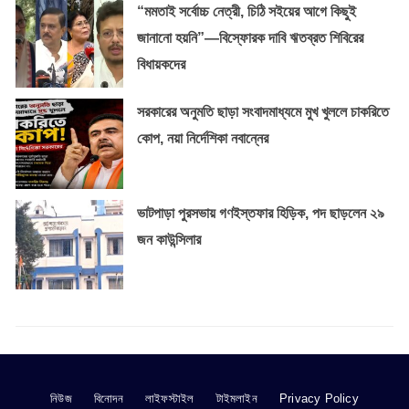
“মমতাই সর্বোচ্চ নেত্রী, চিঠি সইয়ের আগে কিছুই
জানানো হয়নি”—বিস্ফোরক দাবি ঋতব্রত শিবিরের
বিধায়কদের
সরকারের অনুমতি ছাড়া সংবাদমাধ্যমে মুখ খুললে চাকরিতে
কোপ, নয়া নির্দেশিকা নবান্নের
ভাটপাড়া পুরসভায় গণইস্তফার হিড়িক, পদ ছাড়লেন ২৯
জন কাউন্সিলার
নিউজ
বিনোদন
লাইফস্টাইল
টাইমলাইন
Privacy Policy