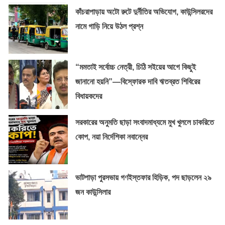
কাঁচরাপাড়ায় অটো রুটে দুর্নীতির অভিযোগ, কাউন্সিলরদের
নামে গাড়ি নিয়ে উঠল প্রশ্ন
“মমতাই সর্বোচ্চ নেত্রী, চিঠি সইয়ের আগে কিছুই
জানানো হয়নি”—বিস্ফোরক দাবি ঋতব্রত শিবিরের
বিধায়কদের
সরকারের অনুমতি ছাড়া সংবাদমাধ্যমে মুখ খুললে চাকরিতে
কোপ, নয়া নির্দেশিকা নবান্নের
ভাটপাড়া পুরসভায় গণইস্তফার হিড়িক, পদ ছাড়লেন ২৯
জন কাউন্সিলার