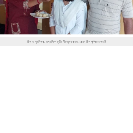
ছিল না গৃহশিক্ষক, মাধ্যমিকে তৃতীয় বীরভূমের কন্যা, কেমন ছিল পুষ্পিতার লড়াই