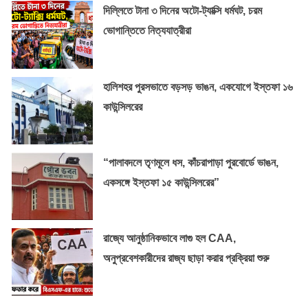
দিল্লিতে টানা ৩ দিনের অটো-ট্যাক্সি ধর্মঘট, চরম
ভোগান্তিতে নিত্যযাত্রীরা
হালিশহর পুরসভাতে বড়সড় ভাঙন, একযোগে ইস্তফা ১৬
কাউন্সিলরের
“পালাবদলে তৃণমূলে ধস, কাঁচরাপাড়া পুরবোর্ডে ভাঙন,
একসঙ্গে ইস্তফা ১৫ কাউন্সিলরের”
রাজ্যে আনুষ্ঠানিকভাবে লাগু হল CAA,
অনুপ্রবেশকারীদের রাজ্য ছাড়া করার প্রক্রিয়া শুরু