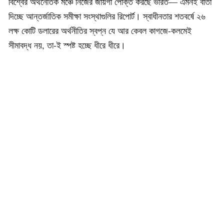
বিশ্বের অর্থনৈতিক মঞ্চে নিজের জায়গা পোক্ত করছে ভারত— এমনই বার্তা
দিচ্ছে আন্তর্জাতিক সমীক্ষা সংস্থাগুলির রিপোর্ট। স্বাধীনতার শতবর্ষে ২৬
লক্ষ কোটি ডলারের অর্থনীতির স্বপ্ন যে আর কেবল কাগজে-কলমেই
সীমাবদ্ধ নয়, তা-ই স্পষ্ট হচ্ছে ধীরে ধীরে।