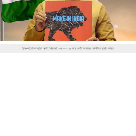
চিন-আমেরিকা ছাড়া সবাই পিছনে! ২০৪৭-এ ২৬ লক্ষ কোটি ডলারের অর্থনীতির চূড়ায় ভারত