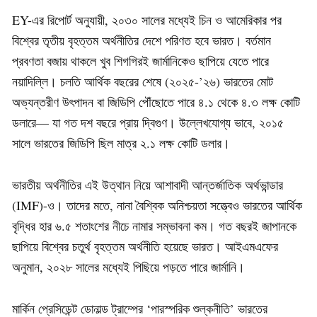
EY-এর রিপোর্ট অনুযায়ী, ২০৩০ সালের মধ্যেই চিন ও আমেরিকার পর
বিশ্বের তৃতীয় বৃহত্তম অর্থনীতির দেশে পরিণত হবে ভারত। বর্তমান
প্রবণতা বজায় থাকলে খুব শিগগিরই জার্মানিকেও ছাপিয়ে যেতে পারে
নয়াদিল্লি। চলতি আর্থিক বছরের শেষে (২০২৫-’২৬) ভারতের মোট
অভ্যন্তরীণ উৎপাদন বা জিডিপি পৌঁছোতে পারে ৪.১ থেকে ৪.৩ লক্ষ কোটি
ডলারে— যা গত দশ বছরে প্রায় দ্বিগুণ। উল্লেখযোগ্য ভাবে, ২০১৫
সালে ভারতের জিডিপি ছিল মাত্র ২.১ লক্ষ কোটি ডলার।
ভারতীয় অর্থনীতির এই উত্থান নিয়ে আশাবাদী আন্তর্জাতিক অর্থভান্ডার
(IMF)-ও। তাদের মতে, নানা বৈশ্বিক অনিশ্চয়তা সত্ত্বেও ভারতের আর্থিক
বৃদ্ধির হার ৬.৫ শতাংশের নীচে নামার সম্ভাবনা কম। গত বছরই জাপানকে
ছাপিয়ে বিশ্বের চতুর্থ বৃহত্তম অর্থনীতি হয়েছে ভারত। আইএমএফের
অনুমান, ২০২৮ সালের মধ্যেই পিছিয়ে পড়তে পারে জার্মানি।
মার্কিন প্রেসিডেন্ট ডোনাল্ড ট্রাম্পের ‘পারস্পরিক শুল্কনীতি’ ভারতের