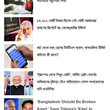
কাঠগড়ায় স্কুলেরই কর্মী!”
৫৪,২৮২ কোটি টাকার হিসেব নেই মোদী সরকারের!
ক্যাগের রিপোর্টে বড় কেলেঙ্কারির ইঙ্গিত!
মার্চ থেকে বন্ধ রেলের ইউটিএস অ্যাপ, অসংরক্ষিত টিকিট
কাটবেন কী ভাবে?
‘ট্রাম্পের থেকে শিখুন মোদি’, মার্কিন ডেল্টা ফোর্সের
অভিযানের দৃষ্টান্ত টেনে পাকিস্তানে গোপন অপারেশনের
দাবি ওয়েইসির
‘Bangladesh Should Be Broken
Apart,’ Says Tripura’s ‘King’ in