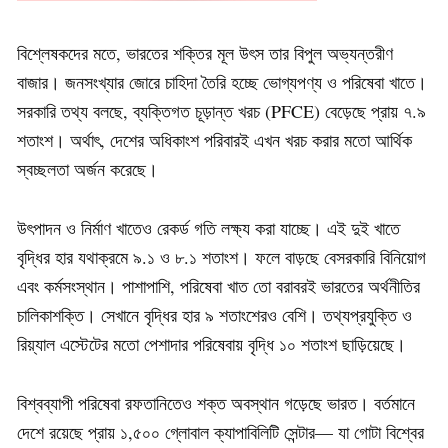
বিশ্লেষকদের মতে, ভারতের শক্তির মূল উৎস তার বিপুল অভ্যন্তরীণ
বাজার। জনসংখ্যার জোরে চাহিদা তৈরি হচ্ছে ভোগ্যপণ্য ও পরিষেবা খাতে।
সরকারি তথ্য বলছে, ব্যক্তিগত চূড়ান্ত খরচ (PFCE) বেড়েছে প্রায় ৭.৯
শতাংশ। অর্থাৎ, দেশের অধিকাংশ পরিবারই এখন খরচ করার মতো আর্থিক
স্বচ্ছলতা অর্জন করেছে।
উৎপাদন ও নির্মাণ খাতেও রেকর্ড গতি লক্ষ্য করা যাচ্ছে। এই দুই খাতে
বৃদ্ধির হার যথাক্রমে ৯.১ ও ৮.১ শতাংশ। ফলে বাড়ছে বেসরকারি বিনিয়োগ
এবং কর্মসংস্থান। পাশাপাশি, পরিষেবা খাত তো বরাবরই ভারতের অর্থনীতির
চালিকাশক্তি। সেখানে বৃদ্ধির হার ৯ শতাংশেরও বেশি। তথ্যপ্রযুক্তি ও
রিয়্যাল এস্টেটের মতো পেশাদার পরিষেবায় বৃদ্ধি ১০ শতাংশ ছাড়িয়েছে।
বিশ্বব্যাপী পরিষেবা রফতানিতেও শক্ত অবস্থান গড়েছে ভারত। বর্তমানে
দেশে রয়েছে প্রায় ১,৫০০ গ্লোবাল ক্যাপাবিলিটি সেন্টার— যা গোটা বিশ্বের