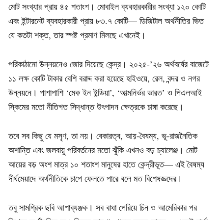
মোট সংখ্যার প্রায় ৪৫ শতাংশ। মোবাইল ব্যবহারকারীর সংখ্যা ১২০ কোটি
এবং ইন্টারনেট ব্যবহারকারী প্রায় ৮৩.৭ কোটি— ডিজিটাল অর্থনীতির ভিত
যে কতটা শক্ত, তার স্পষ্ট প্রমাণ মিলছে এখানেই।
পরিকাঠামো উন্নয়নেও জোর দিয়েছে কেন্দ্র। ২০২৫-’২৬ অর্থবর্ষের বাজেটে
১১ লক্ষ কোটি টাকার বেশি বরাদ্দ করা হয়েছে হাইওয়ে, রেল, বন্দর ও নগর
উন্নয়নে। পাশাপাশি ‘মেক ইন ইন্ডিয়া’, ‘আত্মনির্ভর ভারত’ ও পিএলআই
স্কিমের মতো নীতিগত সিদ্ধান্ত উৎপাদন ক্ষেত্রকে চাঙ্গা করেছে।
তবে সব কিছু যে মসৃণ, তা নয়। বেকারত্ব, আয়-বৈষম্য, ভূ-রাজনৈতিক
অশান্তি এবং জলবায়ু পরিবর্তনের মতো ঝুঁকি এখনও বড় চ্যালেঞ্জ। মোট
আয়ের বড় অংশ মাত্র ১০ শতাংশ মানুষের হাতে কেন্দ্রীভূত— এই বৈষম্য
দীর্ঘমেয়াদে অর্থনীতিকে চাপে ফেলতে পারে বলে মত বিশেষজ্ঞদের।
তবু সামগ্রিক ছবি আশাব্যঞ্জক। সব বাধা পেরিয়ে চিন ও আমেরিকার পর