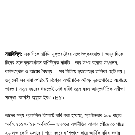
নয়াদিল্লি:
এক দিকে মার্কিন যুক্তরাষ্ট্রের সঙ্গে শুল্কসংঘাত। অন্য দিকে
চিনের সঙ্গে ক্রমবর্ধমান বাণিজ্যিক ঘাটতি। তার উপর ঘরোয়া উৎপাদন,
কর্মসংস্থান ও আয়ের বৈষম্য— সব মিলিয়ে চ্যালেঞ্জের তালিকা ছোট নয়।
তবু সেই সব বাধা পেরিয়েই বিশ্বের অর্থনৈতিক দৌড়ে দ্রুতগতিতে এগোচ্ছে
ভারত। নতুন বছরের শুরুতেই সেই ছবিই তুলে ধরল আন্তর্জাতিক সমীক্ষা
সংস্থা ‘আর্নস্ট অ্যান্ড ইয়ং’ (EY)।
তাদের সদ্য প্রকাশিত রিপোর্টে দাবি করা হয়েছে, স্বাধীনতার ১০০ বছরে—
অর্থাৎ ২০৪৭-’৪৮ অর্থবর্ষে— ভারতের অর্থনীতির আকার পৌঁছোতে পারে
২৬ লক্ষ কোটি ডলারে। গড়ে বছরে ছ’শতাংশ হারে আর্থিক বৃদ্ধি বজায়