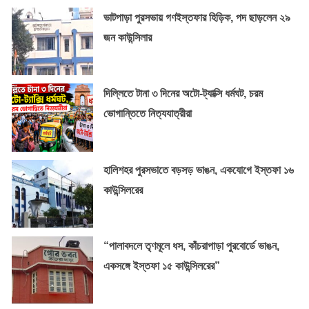
ভাটপাড়া পুরসভায় গণইস্তফার হিড়িক, পদ ছাড়লেন ২৯
জন কাউন্সিলার
দিল্লিতে টানা ৩ দিনের অটো-ট্যাক্সি ধর্মঘট, চরম
ভোগান্তিতে নিত্যযাত্রীরা
হালিশহর পুরসভাতে বড়সড় ভাঙন, একযোগে ইস্তফা ১৬
কাউন্সিলরের
“পালাবদলে তৃণমূলে ধস, কাঁচরাপাড়া পুরবোর্ডে ভাঙন,
একসঙ্গে ইস্তফা ১৫ কাউন্সিলরের”