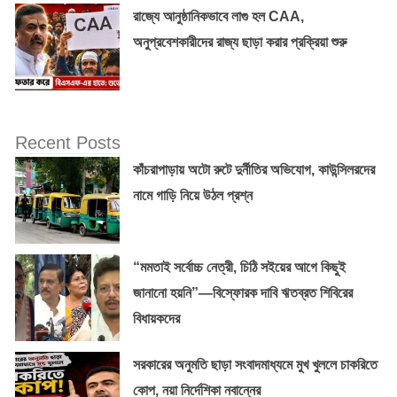
রাজ্যে আনুষ্ঠানিকভাবে লাগু হল CAA,
অনুপ্রবেশকারীদের রাজ্য ছাড়া করার প্রক্রিয়া শুরু
Recent Posts
কাঁচরাপাড়ায় অটো রুটে দুর্নীতির অভিযোগ, কাউন্সিলরদের
নামে গাড়ি নিয়ে উঠল প্রশ্ন
“মমতাই সর্বোচ্চ নেত্রী, চিঠি সইয়ের আগে কিছুই
জানানো হয়নি”—বিস্ফোরক দাবি ঋতব্রত শিবিরের
বিধায়কদের
সরকারের অনুমতি ছাড়া সংবাদমাধ্যমে মুখ খুললে চাকরিতে
কোপ, নয়া নির্দেশিকা নবান্নের