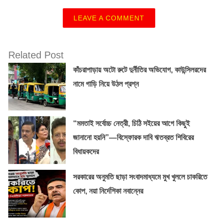
LEAVE A COMMENT
Related Post
কাঁচরাপাড়ায় অটো রুটে দুর্নীতির অভিযোগ, কাউন্সিলরদের
নামে গাড়ি নিয়ে উঠল প্রশ্ন
“মমতাই সর্বোচ্চ নেত্রী, চিঠি সইয়ের আগে কিছুই
জানানো হয়নি”—বিস্ফোরক দাবি ঋতব্রত শিবিরের
বিধায়কদের
সরকারের অনুমতি ছাড়া সংবাদমাধ্যমে মুখ খুললে চাকরিতে
কোপ, নয়া নির্দেশিকা নবান্নের