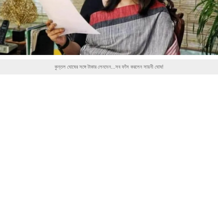
কুন্তল ঘোষের সঙ্গে টাকার লেনদেন...সব ফাঁস করলেন সায়নী ঘোষ!