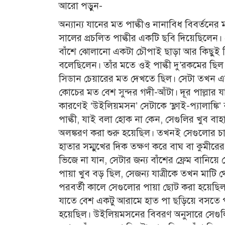
আরো পড়ুন-
অন্যান্য যানের মত পাল্কীও নানাবিধ বিবর্তনের ম
সালের প্রচলিত পাল্কীর একটি ছবি দিয়েছিলে
বাঁশে ঝোলানো একটা চৌপাই ছাড়া আর কিছুই ছিল
বলেছিলেন। তাঁর মতে ওই পাল্কী দু’রকমের ছিল – ‘
সিডান চেয়ারের মত দেখতে ছিল। সেটা তখন এ
কোচের মত বেশ সুন্দর গদী-আঁটা। দূর পাল্লার য
কারণেই ‘উইলিয়মসন’ সেটাকে ‘ফ্লাই-প্যালাঙ্
পাল্কী, যাই বলা হোক না কেন, সেগুলির খুব ব
অলঙ্করণ করা শুরু হয়েছিল। তখনই সেগুলোর চ
হাতার সম্মুখের দিক তক্ষণ করে বাঘ বা কুমীরের 
ভিজে না যান, সেটার জন্য বাঁশের ফ্রেম বানিয
পায়া খুব বড় ছিল, সেজন্য যাত্রীকে তখন মাট
পরবর্তী কালে সেগুলোর পায়া ছোট করা হয়েছি
যাতে বেশ একটু আরামে হাত পা ছড়িয়ে বসতে পা
হয়েছিল। উইলিয়মসনের বিবরণ অনুসারে সেগুলি 