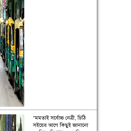
“মমতাই সর্বোচ্চ নেত্রী, চিঠি
সইয়ের আগে কিছুই জানানো