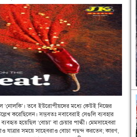
ছিল ‘নোলকি’। তবে ইউরোপীয়দের মধ্যে কেউই নিজের
 উল্লেখ করেছিলেন। সম্ভবতঃ নবাবেরাই সেগুলি ব্যবহার
বহৃত হয়েছিল ‘বোচা’ বা চেয়ার পাল্কী। মেমসাহেবরা
াও যাত্রার সময়ে সাহেবরাও বোচা পছন্দ করতেন; কারণ,