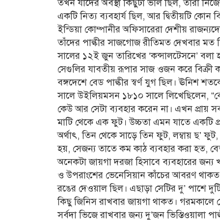
তখন যাঁদের অবস্থা কিছুটা ভাল ছিল, তাঁরা নিজ
একটি নিত্য ব্যবহার্য ছিল, আর দ্বিতীয়টি কো
ইন্ডিয়া কোম্পানীর অফিসারেরা দেশীয় রাজন্যদের
তাঁদের পাল্কীর সাজগোজ রীতিমত দেখবার মত ছ
সালের ১২ই জুন তারিখের ‘কন্সালটেসনে’ বলা হয়ে
সেগুলির যাবতীয় রূপার সাজ ওজন করে বিক্র
বঙ্গদেশে বেড পাল্কীর স্বর্ণ যুগ ছিল। ঊনিশ শ
সালে উইলিয়মসন ১৮১০ সালে লিখেছিলেন, “বেড
কেউ আর সেটা ব্যবহার করেন না। এখন প্রায় সবাই
মাটি থেকে এক ফুট। উচ্চতা এমন যাতে একটি প্
অর্থাৎ, তিন থেকে সাড়ে তিন ফুট, লম্বায় ছ’ ফু
হয়, সেজন্য তাতে কম কাঠ ব্যবহার করা হত, বে
অনেকটা জায়গা দরজা হিসাবে ব্যবহারের জন্য খা
ও উপরাংশের ভেনেসিয়ান কাঁচের আবরণ থাকত
রঙের দেওয়াল ছিল। এছাড়া সেটির দু’ পাশে দু
কিছু জিনিস রাখবার জায়গা থাকত। গরমকালে 
সর্বদা ভিজে রাখবার জন্য দু’জন ভিস্তিওয়ালা পা