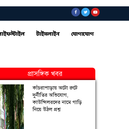
লাইফস্টাইল
টাইমলাইন
যোগাযোগ
প্রাসঙ্গিক খবর
কাঁচরাপাড়ায় অটো রুটে
দুর্নীতির অভিযোগ,
কাউন্সিলরদের নামে গাড়ি
নিয়ে উঠল প্রশ্ন