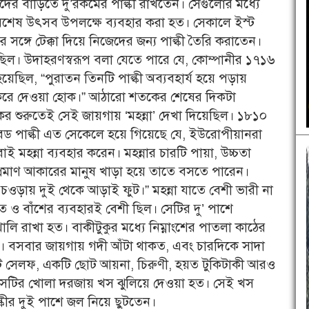
েদের বাড়িতে দু’রকমের পাল্কী রাখতেন। সেগুলোর মধ্যে
ন বিশেষ উৎসব উপলক্ষে ব্যবহার করা হত। সেকালে ইস্ট
 সঙ্গে টেক্কা দিয়ে নিজেদের জন্য পাল্কী তৈরি করাতেন।
িল। উদাহরণস্বরূপ বলা যেতে পারে যে, কোম্পানীর ১৭১৬
ছিল, “পুরাতন তিনটি পাল্কী অব্যবহার্য হয়ে পড়ায়
ী করে দেওয়া হোক।” আঠারো শতকের শেষের দিকটা
তকের শুরুতেই সেই জায়গায় ‘মহন্না’ দেখা দিয়েছিল। ১৮১০
 পাল্কী এত সেকেলে হয়ে গিয়েছে যে, ইউরোপীয়ানরা
 মহন্না ব্যবহার করেন। মহন্নার চারটি পায়া, উচ্চতা
রমাণ আকারের মানুষ খাড়া হয়ে তাতে বসতে পারেন।
ট, চওড়ায় দুই থেকে আড়াই ফুট।” মহন্না যাতে বেশী ভারী না
ত ও বাঁশের ব্যবহারই বেশী ছিল। সেটির দু’ পাশে
লি রাখা হত। বাকীটুকুর মধ্যে নিম্নাংশের পাতলা কাঠের
। বসবার জায়গায় গদী আঁটা থাকত, এবং চারদিকে সাদা
টি সেলফ, একটি ছোট আয়না, চিরুণী, হয়ত টুকিটাকী আরও
সেটির খোলা দরজায় খস ঝুলিয়ে দেওয়া হত। সেই খস
ল্কীর দুই পাশে জল নিয়ে ছুটতেন।