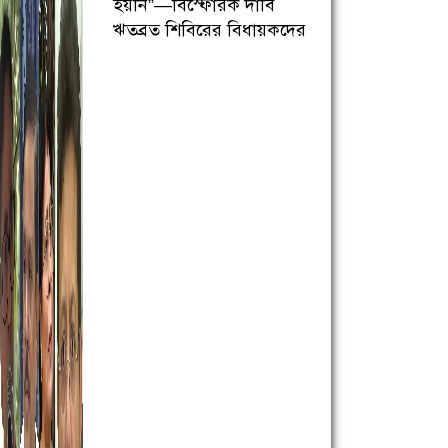
হয়নি”—বিস্ফোরক দাবি
ঋতব্রত শিবিরের বিধায়কদের