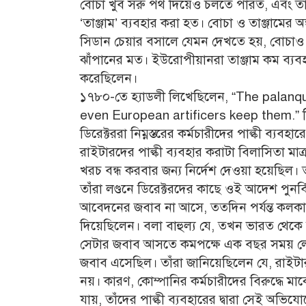
বোচা খুব সরু পথ দিয়েও চলতে পারত, এবং ত
‘তাঞ্জাম’ ব্যবহার করা হত। বোচা ও তাঞ্জামের
সিডান চেয়ার বসালে যেমন দেখতে হয়, বোচাও
ঝাঁপানের মত। ইউরোপীয়ানরা তাঞ্জাম কম ব্যব
করেছিলেন।
১৭৮০-তে হ্যাডলী লিখেছিলেন, “The palanqu
even European artificers keep them.” কিন্
ডিরেক্টররা নিম্নস্তরের কর্মচারীদের পাল্কী ব্য
রাইটারদের পাল্কী ব্যবহার করাটা বিলাসিতা মাত
খরচ বন্ধ করবার জন্য নির্দেশ দেওয়া হয়েছিল। ত
তাঁরা লণ্ডনে ডিরেক্টরদের কাছে ওই আদেশ পুনর
আবেদনের জবাব না আসে, ততদিন পর্যন্ত কলকাতার 
দিয়েছিলেন। বলা বাহুল্য যে, তখন ভারত থেকে
সেটার জবাব আসতে কমপক্ষে এক বছর সময় লে
জবাব এসেছিল। তাঁরা জানিয়েছিলেন যে, রাইটার
নয়। কারণ, কোম্পানির কর্মচারীদের বিরুদ্ধে মা
যায়, তাঁদের পাল্কী ব্যবহারের দ্বারা সেই অভিয