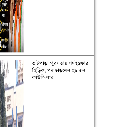
ভাটপাড়া পুরসভায় গণইস্তফার
হিড়িক, পদ ছাড়লেন ২৯ জন
কাউন্সিলার