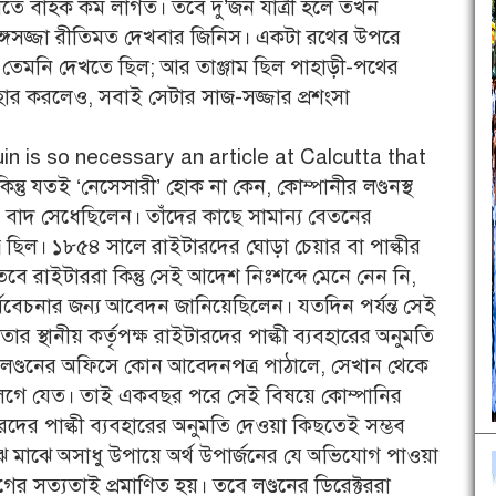
াতে বাহক কম লাগত। তবে দু’জন যাত্রী হলে তখন
 অঙ্গসজ্জা রীতিমত দেখবার জিনিস। একটা রথের উপরে
 তেমনি দেখতে ছিল; আর তাঞ্জাম ছিল পাহাড়ী-পথের
হার করলেও, সবাই সেটার সাজ-সজ্জার প্রশংসা
in is so necessary an article at Calcutta that
তু যতই ‘নেসেসারী’ হোক না কেন, কোম্পানীর লণ্ডনস্থ
বহারে বাদ সেধেছিলেন। তাঁদের কাছে সামান্য বেতনের
্র ছিল। ১৮৫৪ সালে রাইটারদের ঘোড়া চেয়ার বা পাল্কীর
বে রাইটাররা কিন্তু সেই আদেশ নিঃশব্দে মেনে নেন নি,
্বিবেচনার জন্য আবেদন জানিয়েছিলেন। যতদিন পর্যন্ত সেই
স্থানীয় কর্তৃপক্ষ রাইটারদের পাল্কী ব্যবহারের অনুমতি
 লণ্ডনের অফিসে কোন আবেদনপত্র পাঠালে, সেখান থেকে
গে যেত। তাই একবছর পরে সেই বিষয়ে কোম্পানির
দের পাল্কী ব্যবহারের অনুমতি দেওয়া কিছতেই সম্ভব
ঝে মাঝে অসাধু উপায়ে অর্থ উপার্জনের যে অভিযোগ পাওয়া
োগের সত্যতাই প্রমাণিত হয়। তবে লণ্ডনের ডিরেক্টররা