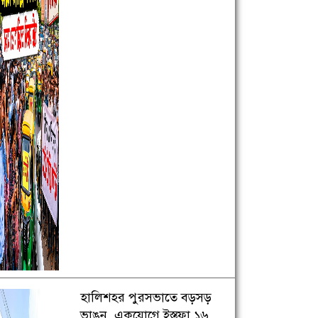
হালিশহর পুরসভাতে বড়সড়
ভাঙন, একযোগে ইস্তফা ১৬