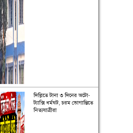
দিল্লিতে টানা ৩ দিনের অটো-
ট্যাক্সি ধর্মঘট, চরম ভোগান্তিতে
নিত্যযাত্রীরা