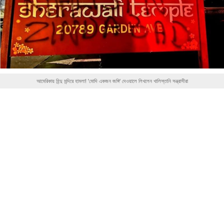
আমেরিকায় হিন্দু মন্দিরে হামলা! 'মোদি একজন জঙ্গি' দেওয়ালে লিখলেন খালিস্তানি সন্ত্রাসীরা