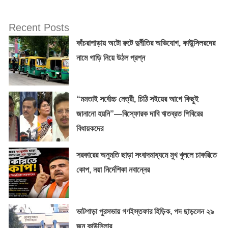
Recent Posts
কাঁচরাপাড়ায় অটো রুটে দুর্নীতির অভিযোগ, কাউন্সিলরদের
নামে গাড়ি নিয়ে উঠল প্রশ্ন
“মমতাই সর্বোচ্চ নেত্রী, চিঠি সইয়ের আগে কিছুই
জানানো হয়নি”—বিস্ফোরক দাবি ঋতব্রত শিবিরের
বিধায়কদের
সরকারের অনুমতি ছাড়া সংবাদমাধ্যমে মুখ খুললে চাকরিতে
কোপ, নয়া নির্দেশিকা নবান্নের
ভাটপাড়া পুরসভায় গণইস্তফার হিড়িক, পদ ছাড়লেন ২৯
জন কাউন্সিলার