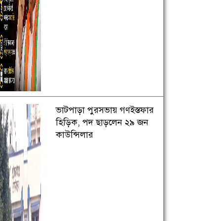
ভাটপাড়া পুরসভায় গণইস্তফার
হিড়িক, পদ ছাড়লেন ২৯ জন
কাউন্সিলার