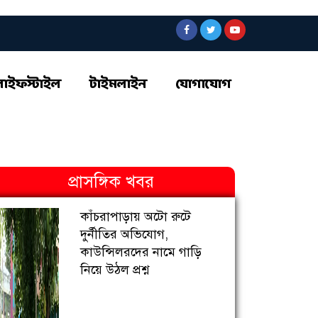
লাইফস্টাইল
টাইমলাইন
যোগাযোগ
প্রাসঙ্গিক খবর
কাঁচরাপাড়ায় অটো রুটে
দুর্নীতির অভিযোগ,
কাউন্সিলরদের নামে গাড়ি
নিয়ে উঠল প্রশ্ন