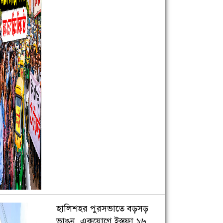
হালিশহর পুরসভাতে বড়সড়
ভাঙন, একযোগে ইস্তফা ১৬