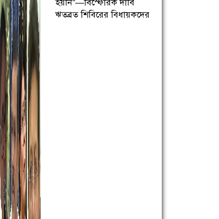
হয়নি”—বিস্ফোরক দাবি
ঋতব্রত শিবিরের বিধায়কদের