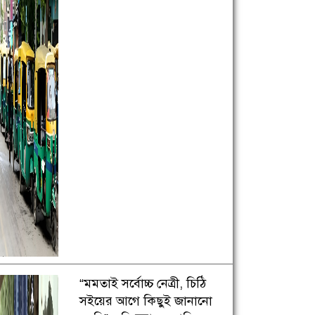
“মমতাই সর্বোচ্চ নেত্রী, চিঠি
সইয়ের আগে কিছুই জানানো