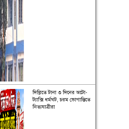
দিল্লিতে টানা ৩ দিনের অটো-
ট্যাক্সি ধর্মঘট, চরম ভোগান্তিতে
নিত্যযাত্রীরা