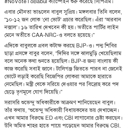
#NoVoteToBabul ক্যাম্পেইন শুরু করেছে সিপিএম।
এবার মৌনতা ভাঙলেন বাবুল সুপ্রিয়। মঙ্গলবার তিনি বলেন,
“১০-১২ জন লোক ‘নো ভোট’ প্রচার করেছিল। এঁরা ‘আরবান
নক্সাল’। ১৬ তারিখ দেখবেন কী হয়। অতীতে পার্টির লাইন
মেনে অতীতে CAA-NRC-ও বলতে হয়েছে।”
এদিকে বাবুলকে প্রবল কটাক্ষ করছে BJP-ও। পদ্ম শিবির
ছাড়া প্রসঙ্গে বাবুর বলেন, “দিদির সঙ্গে ঝালমুড়ি খেয়েছিলাম
বলে অনেক কথা শুনতে হয়েছিল। BJP-র জন্য বাংলায় কী
কাজ করেছি সবাই জানে। টালিগঞ্জ জিততে পারব না জেনেই
ভোটে লড়াই করেছি বিজেপির লোকরা আমাকে হারাতে
নেমেছিল। মন্ত্রী থেকে সরিয়ে দেওয়ার পর বিদ্রোহ করে পদ
ছেড়ে তৃণমূলে যোগ দিয়েছি।”
সরাসরি শুভেন্দু অধিকারীকে আক্রমণ শানিয়েছেন বাবুল।
তাঁর কথায়, “শুভেন্দু অধিকারী বিধায়কদের ভয় দেখাচ্ছেন।
এখন আমার বিরুদ্ধে ED এবং CBI লাগানোর চেষ্টা করছেন।
উনি অমিত শাহর হাতে পায়ে পড়েছেন আমার বিরুদ্ধে CBI,