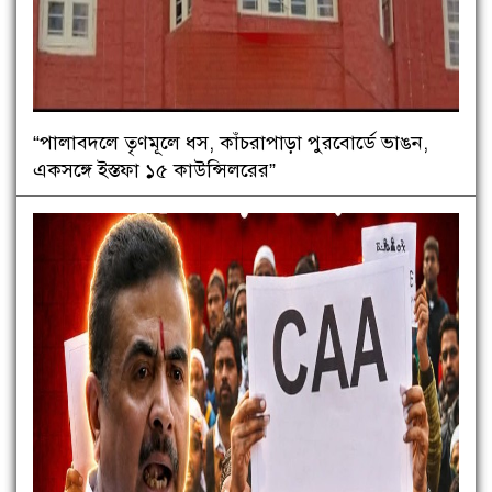
“পালাবদলে তৃণমূলে ধস, কাঁচরাপাড়া পুরবোর্ডে ভাঙন,
একসঙ্গে ইস্তফা ১৫ কাউন্সিলরের”