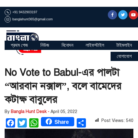
+91 9432903197
banglahunt365@gmail.com
প্রথম পেজ
নিউজ
বিনোদন
লাইফস্টাইল
টাইমলাইন
যোগাযোগ
No Vote to Babul-এর পালটা
“আরবান নক্সাল”, বলে বামেদের
কটাক্ষ বাবুলের
By
Bangla Hunt Desk -
April 05, 2022
Share
Post Views:
540
Facebook
Twitter
WhatsApp
Share