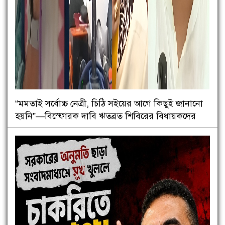
“মমতাই সর্বোচ্চ নেত্রী, চিঠি সইয়ের আগে কিছুই জানানো
হয়নি”—বিস্ফোরক দাবি ঋতব্রত শিবিরের বিধায়কদের