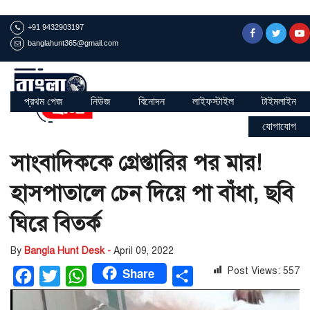
+91 9432903197
banglahunt365@gmail.com
প্রথম পেজ
নিউজ
বিনোদন
লাইফস্টাইল
টাইমলাইন
যোগাযোগ
সাংবাদিককে গ্রেপ্তারির পর মার!
হাসপাতালে চেন দিয়ে পা বাঁধা, ছবি
ঘিরে বিতর্ক
By
Bangla Hunt Desk -
April 09, 2022
Share
Post Views:
557
Facebook
Twitter
WhatsApp
Share