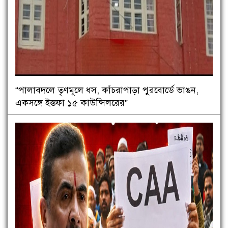
“পালাবদলে তৃণমূলে ধস, কাঁচরাপাড়া পুরবোর্ডে ভাঙন,
একসঙ্গে ইস্তফা ১৫ কাউন্সিলরের”