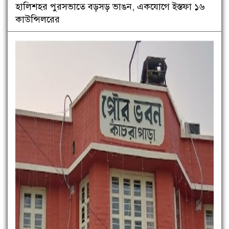
হালিশহর পুরসভাতে বড়সড় ভাঙন, একযোগে ইস্তফা ১৬
কাউন্সিলরের