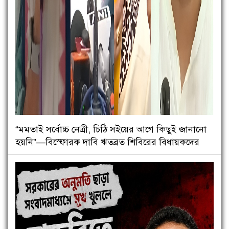
“মমতাই সর্বোচ্চ নেত্রী, চিঠি সইয়ের আগে কিছুই জানানো
হয়নি”—বিস্ফোরক দাবি ঋতব্রত শিবিরের বিধায়কদের