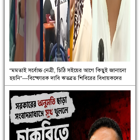
“মমতাই সর্বোচ্চ নেত্রী, চিঠি সইয়ের আগে কিছুই জানানো
হয়নি”—বিস্ফোরক দাবি ঋতব্রত শিবিরের বিধায়কদের