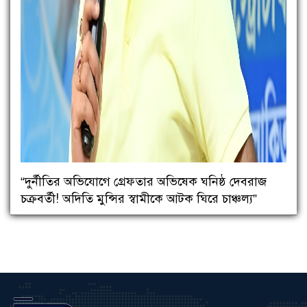
“দুর্নীতির অভিযোগে গ্রেফতার অভিষেক ঘনিষ্ঠ দেবরাজ
চক্রবর্তী! অদিতি মুন্সির স্বামীকে আটক ঘিরে চাঞ্চল্য”