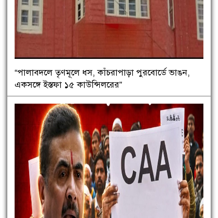
“পালাবদলে তৃণমূলে ধস, কাঁচরাপাড়া পুরবোর্ডে ভাঙন,
একসঙ্গে ইস্তফা ১৫ কাউন্সিলরের”