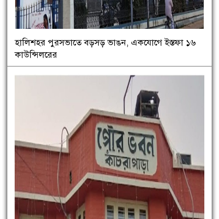
হালিশহর পুরসভাতে বড়সড় ভাঙন, একযোগে ইস্তফা ১৬
কাউন্সিলরের