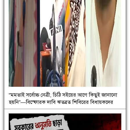
“মমতাই সর্বোচ্চ নেত্রী, চিঠি সইয়ের আগে কিছুই জানানো
হয়নি”—বিস্ফোরক দাবি ঋতব্রত শিবিরের বিধায়কদের