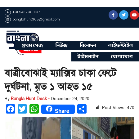
+91 9432903197
banglahunt365@gmail.com
প্রথম পেজ
নিউজ
বিনোদন
লাইফস্টাইল
টাইমলাইন
যোগাযোগ
যাত্রীবোঝাই ম্যাক্সির চাকা ফেটে
দুর্ঘটনা, মৃত ১ আহত ১৫
By
Bangla Hunt Desk -
December 24, 2020
Post Views:
470
Facebook
Twitter
WhatsApp
Share
Share