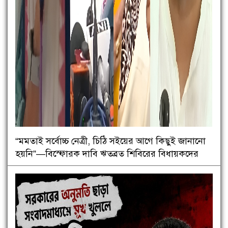
“মমতাই সর্বোচ্চ নেত্রী, চিঠি সইয়ের আগে কিছুই জানানো
হয়নি”—বিস্ফোরক দাবি ঋতব্রত শিবিরের বিধায়কদের