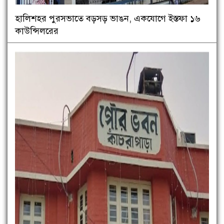
হালিশহর পুরসভাতে বড়সড় ভাঙন, একযোগে ইস্তফা ১৬
কাউন্সিলরের