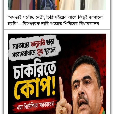
“মমতাই সর্বোচ্চ নেত্রী, চিঠি সইয়ের আগে কিছুই জানানো
হয়নি”—বিস্ফোরক দাবি ঋতব্রত শিবিরের বিধায়কদের