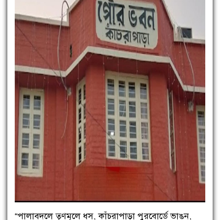
“পালাবদলে তৃণমূলে ধস, কাঁচরাপাড়া পুরবোর্ডে ভাঙন,