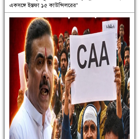
একসঙ্গে ইস্তফা ১৫ কাউন্সিলরের”