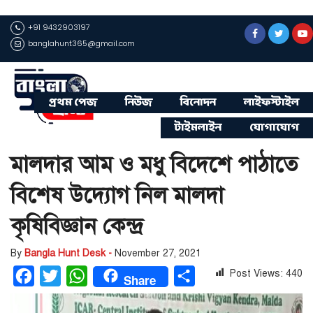
+91 9432903197
banglahunt365@gmail.com
প্রথম পেজ
নিউজ
বিনোদন
লাইফস্টাইল
টাইমলাইন
যোগাযোগ
মালদার আম ও মধু বিদেশে পাঠাতে
বিশেষ উদ্যোগ নিল মালদা
কৃষিবিজ্ঞান কেন্দ্র
By
Bangla Hunt Desk -
November 27, 2021
Post Views:
440
Facebook
Twitter
WhatsApp
Share
Share