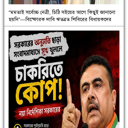
“মমতাই সর্বোচ্চ নেত্রী, চিঠি সইয়ের আগে কিছুই জানানো
হয়নি”—বিস্ফোরক দাবি ঋতব্রত শিবিরের বিধায়কদের