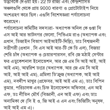
উদ্ভাবকে দেওয়া হয়। 22 টি রাজ্য এবং কেন্দ্রশাসিত
অঞ্চলগুলি থেকে প্রায় 9000 ধারণা ও প্রোটোটাইপ নিয়ে
অংশগ্রহণ করে ছিল। এগুলি বিশেষজ্ঞরা পর্যালোচনা
করেছেন।
পর্যালোচনা কমিটির সদস্যরা- অধ্যাপক অনিল কে গুপ্তা সি
এস আই আর ভাটনগর ফেলো, পিভিএম রাও (অধ্যাপক এবং
প্রধান, ডিজাইন বিভাগ আইআইটি-দিল্লি), ডাঃ বিশ্বজননী
সত্তীগরী (প্রধান , সি এস আই আর-টি কে ডি এল), বিজয়া
শেরি চাঁদ (অধ্যাপক ও চেয়ারপারসন, রবি জে মঠাই সেন্টার
ফর এডুকেশনাল ইনোভেশন, আর জে এম সি আই আই, আই
আই এম), আম্বরিশ ডংরে (অধ্যাপক, আর জে এম সি আই
আই, আই আই এম), প্রমিলা ডি’ক্রুজ (অধ্যাপক, আই আই
এম), নবদীপ মাথুর (প্রফেসর, আই আই এম এ), ডাঃ বিপিন
কুমার, পরিচালক এবং চিফ ইনোভেশন অফিসার, এন আই
এফ, ডঃ নীতিন মৌর্য (বিজ্ঞানী, এন আই এফ) এবং ডাঃ
অনামিকা দে (সি ই ও, জি আই এ এন এবং ভিজিটিং অনুষদ,
আই আই এম এ)।