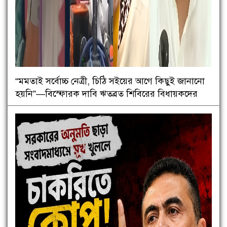
“মমতাই সর্বোচ্চ নেত্রী, চিঠি সইয়ের আগে কিছুই জানানো
হয়নি”—বিস্ফোরক দাবি ঋতব্রত শিবিরের বিধায়কদের