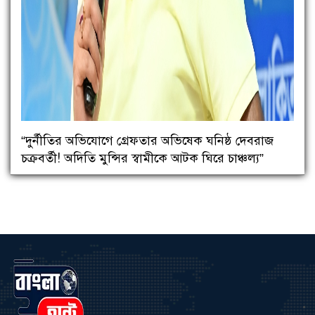
“দুর্নীতির অভিযোগে গ্রেফতার অভিষেক ঘনিষ্ঠ দেবরাজ
চক্রবর্তী! অদিতি মুন্সির স্বামীকে আটক ঘিরে চাঞ্চল্য”