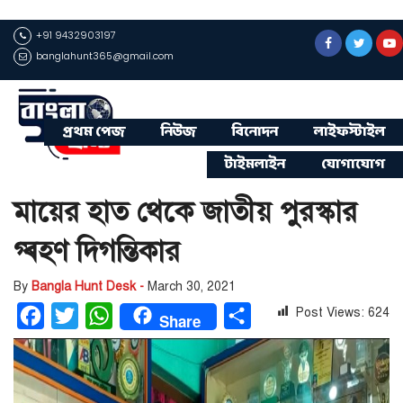
+91 9432903197
banglahunt365@gmail.com
প্রথম পেজ
নিউজ
বিনোদন
লাইফস্টাইল
টাইমলাইন
যোগাযোগ
মায়ের হাত থেকে জাতীয় পুরস্কার
গ্ৰহণ দিগন্তিকার
By
Bangla Hunt Desk -
March 30, 2021
Post Views:
624
Facebook
Twitter
WhatsApp
Share
Share