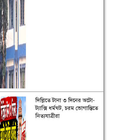
দিল্লিতে টানা ৩ দিনের অটো-
ট্যাক্সি ধর্মঘট, চরম ভোগান্তিতে
নিত্যযাত্রীরা