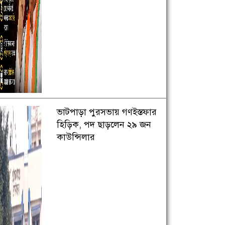
ভাটপাড়া পুরসভায় গণইস্তফার
হিড়িক, পদ ছাড়লেন ২৯ জন
কাউন্সিলার