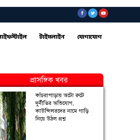
লাইফস্টাইল
টাইমলাইন
যোগাযোগ
প্রাসঙ্গিক খবর
কাঁচরাপাড়ায় অটো রুটে
দুর্নীতির অভিযোগ,
কাউন্সিলরদের নামে গাড়ি
নিয়ে উঠল প্রশ্ন