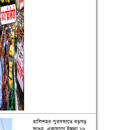
হালিশহর পুরসভাতে বড়সড়
ভাঙন, একযোগে ইস্তফা ১৬