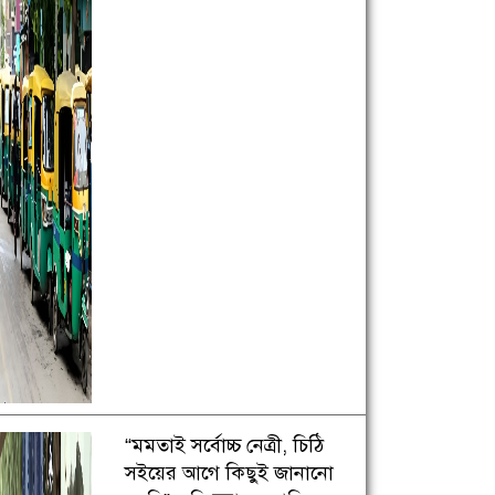
“মমতাই সর্বোচ্চ নেত্রী, চিঠি
সইয়ের আগে কিছুই জানানো