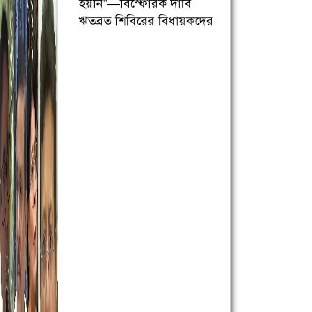
হয়নি”—বিস্ফোরক দাবি
ঋতব্রত শিবিরের বিধায়কদের