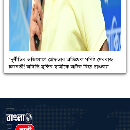
“দুর্নীতির অভিযোগে গ্রেফতার অভিষেক ঘনিষ্ঠ দেবরাজ
চক্রবর্তী! অদিতি মুন্সির স্বামীকে আটক ঘিরে চাঞ্চল্য”