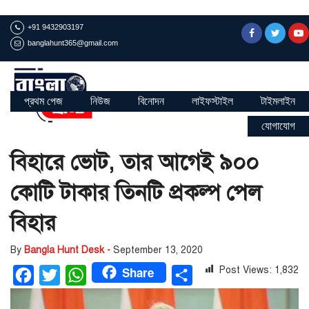
+91 9432903197
banglahunt365@gmail.com
প্রথম পেজ
নিউজ
বিনোদন
লাইফস্টাইল
টাইমলাইন
যোগাযোগ
বিহারে ভোট, তার আগেই ৯০০
কোটি টাকার তিনটি প্রকল্প পেল
বিহার
By
Bangla Hunt Desk -
September 13, 2020
Share
Post Views:
1,832
Facebook
Twitter
WhatsApp
Share