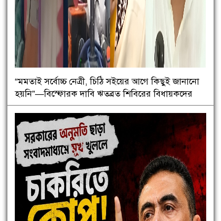
“মমতাই সর্বোচ্চ নেত্রী, চিঠি সইয়ের আগে কিছুই জানানো
হয়নি”—বিস্ফোরক দাবি ঋতব্রত শিবিরের বিধায়কদের