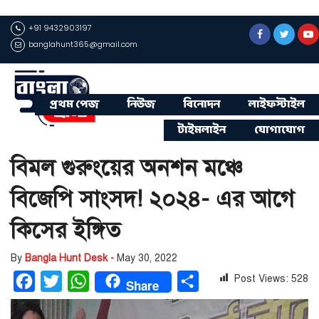
+91 9432903197
banglahunt365@gmail.com
প্রথম পেজ
নিউজ
বিনোদন
লাইফস্টাইল
টাইমলাইন
যোগাযোগ
বিমল গুরুংয়ের অনশন মঞ্চে
বিজেপি সাংসদ! ২০২৪- এর আগে
কিসের ইঙ্গিত
By
Bangla Hunt Desk -
May 30, 2022
Post Views:
528
Facebook
Twitter
WhatsApp
Share
Share