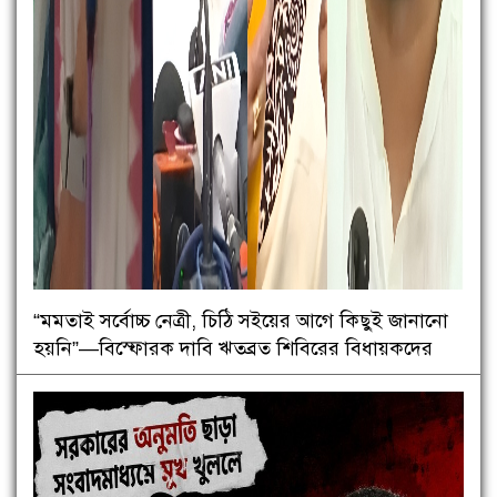
“মমতাই সর্বোচ্চ নেত্রী, চিঠি সইয়ের আগে কিছুই জানানো
হয়নি”—বিস্ফোরক দাবি ঋতব্রত শিবিরের বিধায়কদের