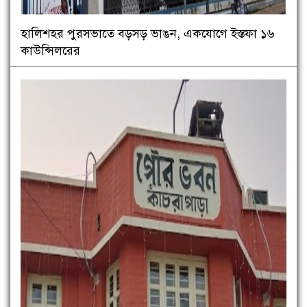
হালিশহর পুরসভাতে বড়সড় ভাঙন, একযোগে ইস্তফা ১৬
কাউন্সিলরের