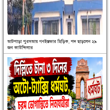
ভাটপাড়া পুরসভায় গণইস্তফার হিড়িক, পদ ছাড়লেন ২৯
জন কাউন্সিলার