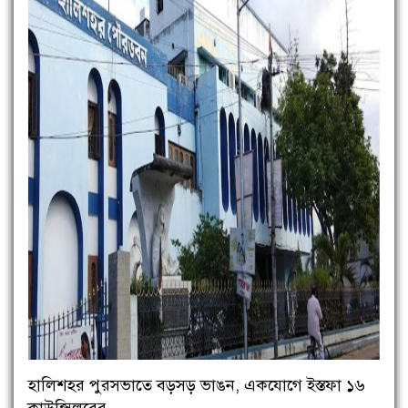
হালিশহর পুরসভাতে বড়সড় ভাঙন, একযোগে ইস্তফা ১৬
কাউন্সিলরের