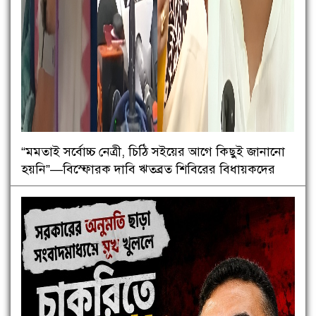
“মমতাই সর্বোচ্চ নেত্রী, চিঠি সইয়ের আগে কিছুই জানানো
হয়নি”—বিস্ফোরক দাবি ঋতব্রত শিবিরের বিধায়কদের