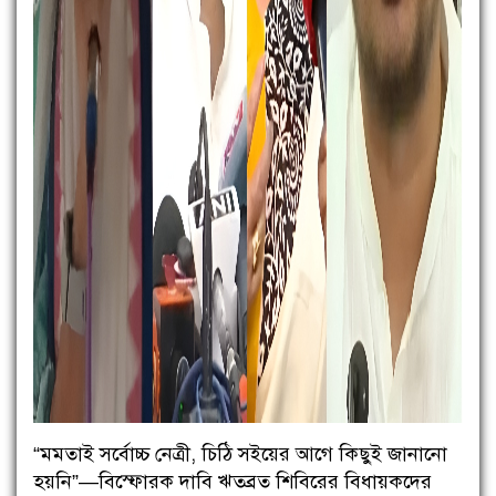
“মমতাই সর্বোচ্চ নেত্রী, চিঠি সইয়ের আগে কিছুই জানানো
হয়নি”—বিস্ফোরক দাবি ঋতব্রত শিবিরের বিধায়কদের