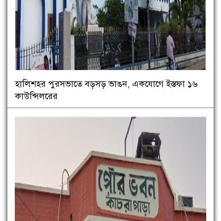
হালিশহর পুরসভাতে বড়সড় ভাঙন, একযোগে ইস্তফা ১৬
কাউন্সিলরের