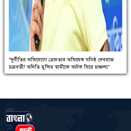
“দুর্নীতির অভিযোগে গ্রেফতার অভিষেক ঘনিষ্ঠ দেবরাজ
চক্রবর্তী! অদিতি মুন্সির স্বামীকে আটক ঘিরে চাঞ্চল্য”