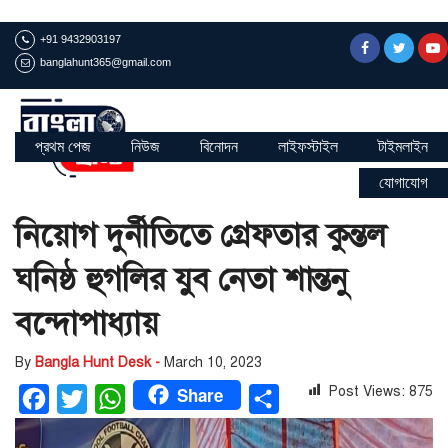
+91 9432903197
banglahunt365@gmail.com
প্রথম পেজ
নিউজ
বিনোদন
লাইফস্টাইল
টাইমলাইন
যোগাযোগ
নিয়োগ দুর্নীতিতে গ্রেফতার কুন্তল
ঘনিষ্ঠ হুগলির যুব নেতা শান্তনু
বন্দোপাধ্যায়
By
Bangla Hunt Desk -
March 10, 2023
Share
Post Views:
875
Facebook
Twitter
WhatsApp
Share