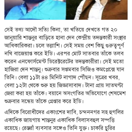
সেই তথ্য আদৌ সত্যি কিনা, তা খতিয়ে দেখতে গত ২০
জানুয়ারি শান্তনুর বাড়িতে হানা দেন কেন্দ্রীয় তদন্তকারী সংস্থার
আধিকারিকরা। চলে তল্লাশি। সেই সময় বেশ কিছু গুরুত্বপূর্ণ
নথি বাজেয়াপ্ত করে ইডি। এরপর মোট সাতবার তাঁকে তলব
করেন এনফোর্সমেন্ট ডিরেক্টরেটের তদন্তকারীরা। সেই মতো
হাজিরা দেন শান্তনু। শুক্রবার সপ্তমবার সিজিও কমপ্লেক্সে যান
তিনি। বেলা ১১টা ৪৪ মিনিট নাগাদ পৌঁছন। সূত্রের খবর,
বেলা ১২টা থেকে শুরু হয় জিজ্ঞাসাবাদ। টানা প্রায় সাতঘণ্টা
জেরা করা হয় তাঁকে। বয়ানে অসংগতির অভিযোগে শেষমেশ
শুক্রবার সন্ধেয় তাঁকে গ্রেপ্তার করে ইডি।
এদিকে বিরোধীদের একাংশের দাবি, চন্দননগর সহ হুগলির
একাধিক জায়গায় শান্তনুর একাধিক বিলাসবহুল সম্পত্তি
রয়েছে। রেস্তরাঁ ব্যবসার সঙ্গেও তিনি যুক্ত। চাকরি চুরির