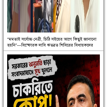
“মমতাই সর্বোচ্চ নেত্রী, চিঠি সইয়ের আগে কিছুই জানানো
হয়নি”—বিস্ফোরক দাবি ঋতব্রত শিবিরের বিধায়কদের