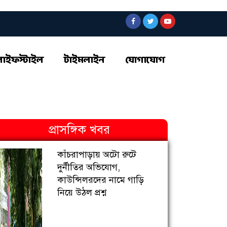
লাইফস্টাইল
টাইমলাইন
যোগাযোগ
প্রাসঙ্গিক খবর
কাঁচরাপাড়ায় অটো রুটে
দুর্নীতির অভিযোগ,
কাউন্সিলরদের নামে গাড়ি
নিয়ে উঠল প্রশ্ন