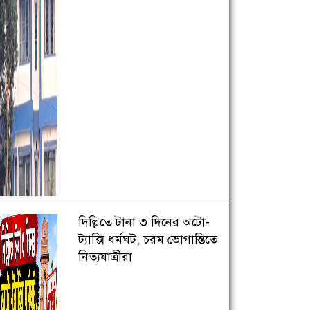
দিল্লিতে টানা ৩ দিনের অটো-
ট্যাক্সি ধর্মঘট, চরম ভোগান্তিতে
নিত্যযাত্রীরা