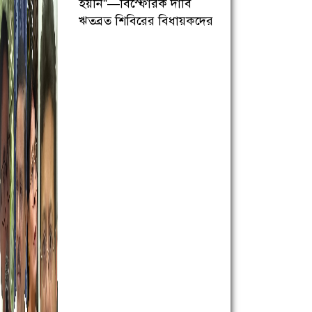
হয়নি”—বিস্ফোরক দাবি
ঋতব্রত শিবিরের বিধায়কদের