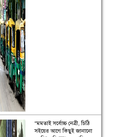
“মমতাই সর্বোচ্চ নেত্রী, চিঠি
সইয়ের আগে কিছুই জানানো