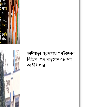
ভাটপাড়া পুরসভায় গণইস্তফার
হিড়িক, পদ ছাড়লেন ২৯ জন
কাউন্সিলার