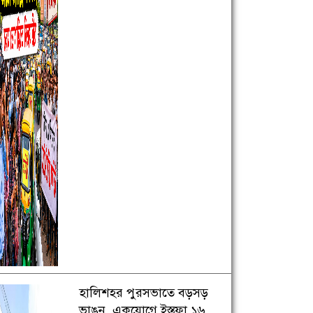
হালিশহর পুরসভাতে বড়সড়
ভাঙন, একযোগে ইস্তফা ১৬