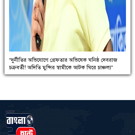
“দুর্নীতির অভিযোগে গ্রেফতার অভিষেক ঘনিষ্ঠ দেবরাজ
চক্রবর্তী! অদিতি মুন্সির স্বামীকে আটক ঘিরে চাঞ্চল্য”