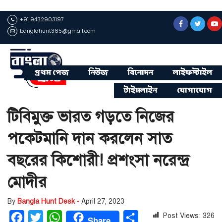
+91 9432903197
banglahunt365@gmail.com
প্রথম পেজ
নিউজ
বিনোদন
লাইফস্টাইল
টাইমলাইন
যোগাযোগ
টিবিমুক্ত ভারত গড়তে নিজের
পকেটমানি দান করলেন সাত
বছরের কিশোরী! প্রশংসা নরেন্দ্র
মোদীর
By
Bangla Hunt Desk -
April 27, 2023
Post Views:
326
Facebook
Twitter
WhatsApp
Share
Share