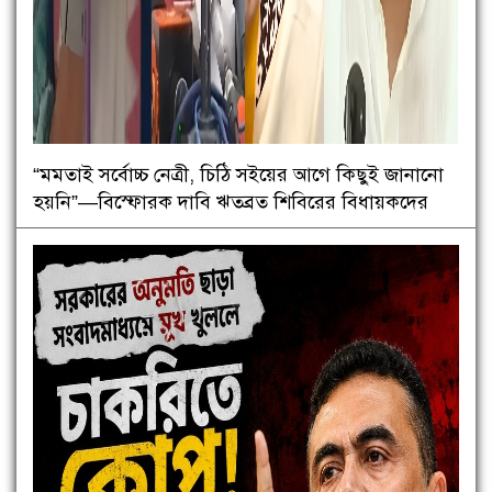
“মমতাই সর্বোচ্চ নেত্রী, চিঠি সইয়ের আগে কিছুই জানানো
হয়নি”—বিস্ফোরক দাবি ঋতব্রত শিবিরের বিধায়কদের