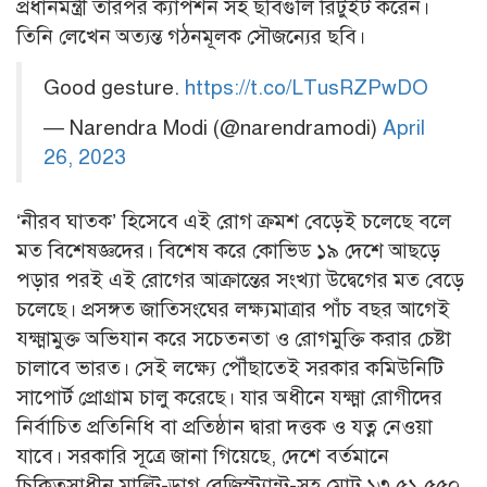
প্রধানমন্ত্রী তারপর ক্যাপশন সহ ছবিগুলি রিটুইট করেন।
তিনি লেখেন অত্যন্ত গঠনমূলক সৌজন্যের ছবি।
Good gesture.
https://t.co/LTusRZPwDO
— Narendra Modi (@narendramodi)
April
26, 2023
‘নীরব ঘাতক’ হিসেবে এই রোগ ক্রমশ বেড়েই চলেছে বলে
মত বিশেষজ্ঞদের। বিশেষ করে কোভিড ১৯ দেশে আছড়ে
পড়ার পরই এই রোগের আক্রান্তের সংখ্যা উদ্বেগের মত বেড়ে
চলেছে। প্রসঙ্গত জাতিসংঘের লক্ষ্যমাত্রার পাঁচ বছর আগেই
যক্ষ্মামুক্ত অভিযান করে সচেতনতা ও রোগমুক্তি করার চেষ্টা
চালাবে ভারত। সেই লক্ষ্যে পৌঁছাতেই সরকার কমিউনিটি
সাপোর্ট প্রোগ্রাম চালু করেছে। যার অধীনে যক্ষ্মা রোগীদের
নির্বাচিত প্রতিনিধি বা প্রতিষ্ঠান দ্বারা দত্তক ও যত্ন নেওয়া
যাবে। সরকারি সূত্রে জানা গিয়েছে, দেশে বর্তমানে
চিকিত্‍সাধীন মাল্টি-ড্রাগ রেজিস্ট্যান্ট-সহ মোট ১৩,৫১,৫৫০