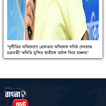
“দুর্নীতির অভিযোগে গ্রেফতার অভিষেক ঘনিষ্ঠ দেবরাজ
চক্রবর্তী! অদিতি মুন্সির স্বামীকে আটক ঘিরে চাঞ্চল্য”