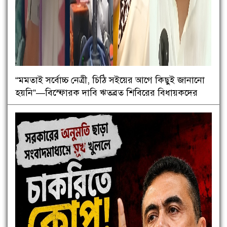
“মমতাই সর্বোচ্চ নেত্রী, চিঠি সইয়ের আগে কিছুই জানানো
হয়নি”—বিস্ফোরক দাবি ঋতব্রত শিবিরের বিধায়কদের