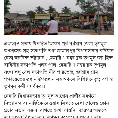
এছাড়াও সভায় উপস্থিত ছিলেন পূর্ব বর্ধমান জেলা তৃণমূল
কংগ্রেসের সহ-সভাপতি তথা জামালপুর বিধানসভার বর্ষিয়ান
নেতা অরবিন্দ ভট্টাচার্য , মেমারি 1 নম্বর ব্লক তৃণমূল জয় হিন্দ
বাহিনীর সভাপতি প্রলয় পাল, মেমারি 1 নম্বর ব্লক তৃণমূল
সংখ্যালঘু সেল সভাপতি মীর পারভেজ, জৌগ্রাম গ্রাম
পঞ্চায়েতের প্রধান উপপ্রধান সহ অঞ্চলে বিশিষ্ট নেতৃত্ব বর্গ ও
তৃণমূল কর্মী সমর্থকরা।
মেমারি বিধানসভায় তৃণমূল কংগ্রেস প্রার্থীর সমর্থনে
নিত্যানন্দ ব্যানার্জিকে দেওয়াল লিখতে দেখা গেলেও কোন
প্রচার সভায় বক্তব্য রাখতে দেখা যায়নি। তারপর আজকে
জামালপুর বিধানসভায় তৃণমূল কংগ্রেসের প্রচার সভায়