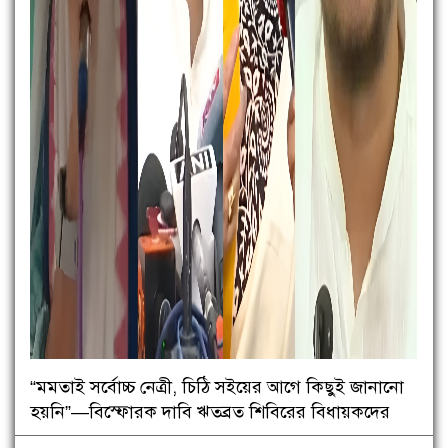
“মমতাই সর্বোচ্চ নেত্রী, চিঠি সইয়ের আগে কিছুই জানানো
হয়নি”—বিস্ফোরক দাবি ঋতব্রত শিবিরের বিধায়কদের