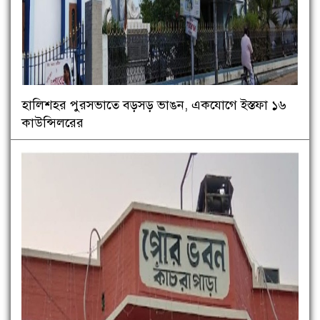
হালিশহর পুরসভাতে বড়সড় ভাঙন, একযোগে ইস্তফা ১৬
কাউন্সিলরের