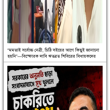
“মমতাই সর্বোচ্চ নেত্রী, চিঠি সইয়ের আগে কিছুই জানানো
হয়নি”—বিস্ফোরক দাবি ঋতব্রত শিবিরের বিধায়কদের