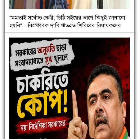
“মমতাই সর্বোচ্চ নেত্রী, চিঠি সইয়ের আগে কিছুই জানানো
হয়নি”—বিস্ফোরক দাবি ঋতব্রত শিবিরের বিধায়কদের