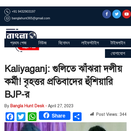
+91 9432903197
banglahunt365@gmail.com
প্রথম পেজ
নিউজ
বিনোদন
লাইফস্টাইল
টাইমলাইন
যোগাযোগ
Kaliyaganj: গুলিতে ঝাঁঝরা দলীয়
কর্মী! বৃহত্তর প্রতিবাদের হুঁশিয়ারি
BJP-র
By
Bangla Hunt Desk -
April 27, 2023
Share
Post Views:
344
Facebook
Twitter
WhatsApp
Share