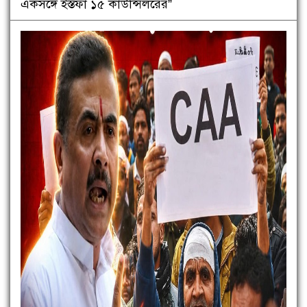
একসঙ্গে ইস্তফা ১৫ কাউন্সিলরের”