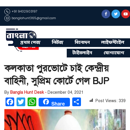
+91 9432903197
banglahunt365@gmail.com
প্রথম পেজ
নিউজ
বিনোদন
লাইফস্টাইল
টাইমলাইন
যোগাযোগ
কলকাতা পুরভোটে চাই কেন্দ্রীয়
বাহিনী, সুপ্রিম কোর্টে গেল BJP
By
Bangla Hunt Desk -
December 04, 2021
Post Views:
339
Facebook
Twitter
WhatsApp
Share
Share