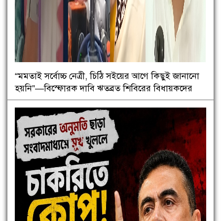
“মমতাই সর্বোচ্চ নেত্রী, চিঠি সইয়ের আগে কিছুই জানানো
হয়নি”—বিস্ফোরক দাবি ঋতব্রত শিবিরের বিধায়কদের