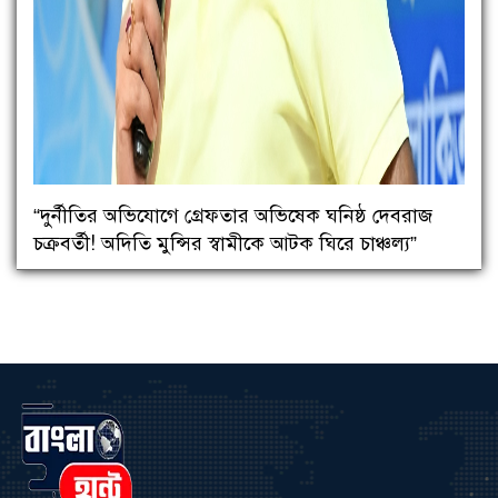
“দুর্নীতির অভিযোগে গ্রেফতার অভিষেক ঘনিষ্ঠ দেবরাজ
চক্রবর্তী! অদিতি মুন্সির স্বামীকে আটক ঘিরে চাঞ্চল্য”