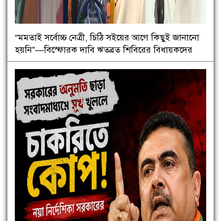
“মমতাই সর্বোচ্চ নেত্রী, চিঠি সইয়ের আগে কিছুই জানানো
হয়নি”—বিস্ফোরক দাবি ঋতব্রত শিবিরের বিধায়কদের