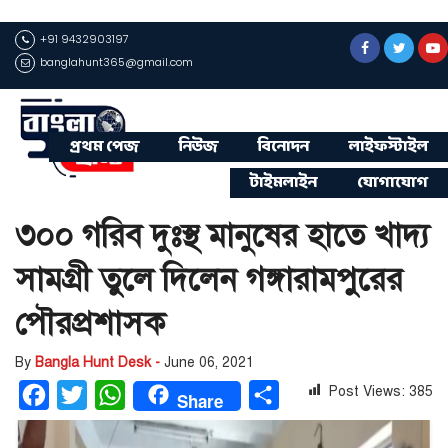
+91 9432903197
banglahunt365@gmail.com
প্রথম পেজ
নিউজ
বিনোদন
লাইফস্টাইল
টাইমলাইন
যোগাযোগ
৩০০ গরিব দুঃস্থ মানুষের হাতে খাদ্য
সামগ্রী তুলে দিলেন গঙ্গারামপুরের
পৌরপ্রশাসক
By
Bangla Hunt Desk -
June 06, 2021
Post Views:
385
Facebook
Twitter
WhatsApp
Share
Share