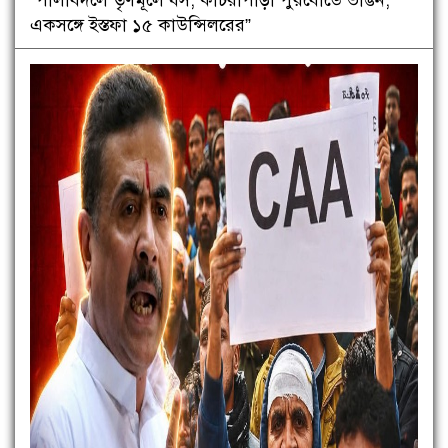
একসঙ্গে ইস্তফা ১৫ কাউন্সিলরের”