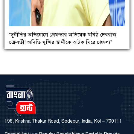
“দুর্নীতির অভিযোগে গ্রেফতার অভিষেক ঘনিষ্ঠ দেবরাজ
চক্রবর্তী! অদিতি মুন্সির স্বামীকে আটক ঘিরে চাঞ্চল্য”
198, Krishna Thakur Road, Sodepur, India, Kol – 700111