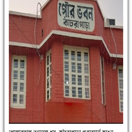
“পালাবদলে তৃণমূলে ধস, কাঁচরাপাড়া পুরবোর্ডে ভাঙন,