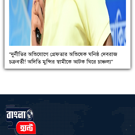
“দুর্নীতির অভিযোগে গ্রেফতার অভিষেক ঘনিষ্ঠ দেবরাজ
চক্রবর্তী! অদিতি মুন্সির স্বামীকে আটক ঘিরে চাঞ্চল্য”