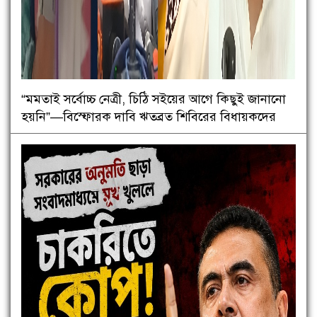
“মমতাই সর্বোচ্চ নেত্রী, চিঠি সইয়ের আগে কিছুই জানানো
হয়নি”—বিস্ফোরক দাবি ঋতব্রত শিবিরের বিধায়কদের