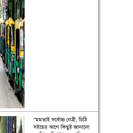
“মমতাই সর্বোচ্চ নেত্রী, চিঠি
সইয়ের আগে কিছুই জানানো