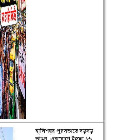
হালিশহর পুরসভাতে বড়সড়
ভাঙন, একযোগে ইস্তফা ১৬