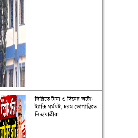
দিল্লিতে টানা ৩ দিনের অটো-
ট্যাক্সি ধর্মঘট, চরম ভোগান্তিতে
নিত্যযাত্রীরা