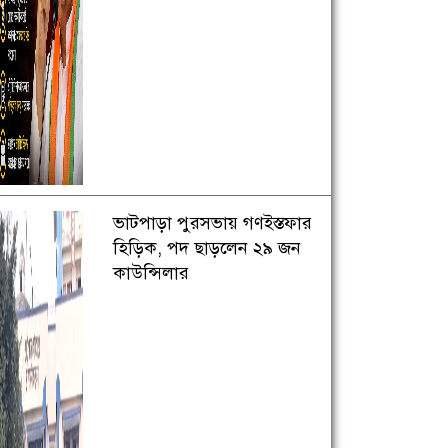
ভাটপাড়া পুরসভায় গণইস্তফার
হিড়িক, পদ ছাড়লেন ২৯ জন
কাউন্সিলার