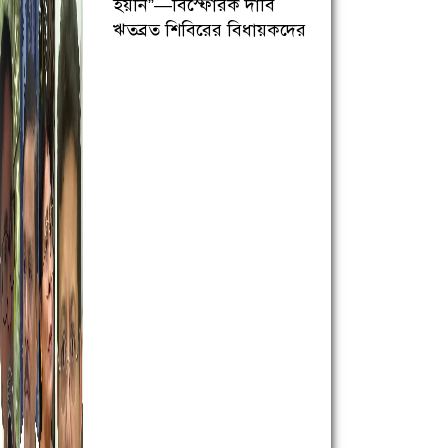
হয়নি”—বিস্ফোরক দাবি
ঋতব্রত শিবিরের বিধায়কদের