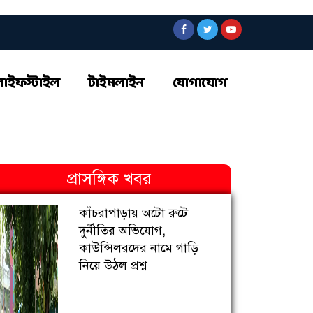
লাইফস্টাইল
টাইমলাইন
যোগাযোগ
প্রাসঙ্গিক খবর
কাঁচরাপাড়ায় অটো রুটে
দুর্নীতির অভিযোগ,
কাউন্সিলরদের নামে গাড়ি
নিয়ে উঠল প্রশ্ন