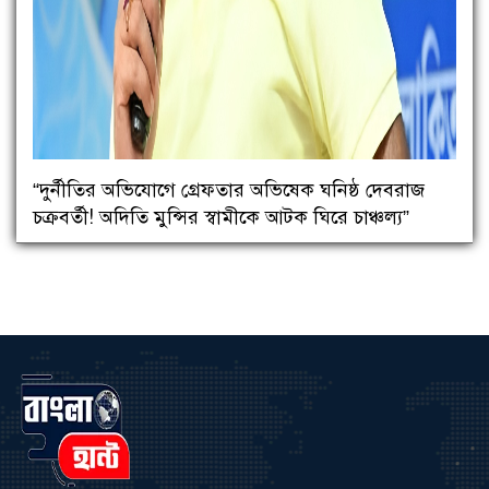
“দুর্নীতির অভিযোগে গ্রেফতার অভিষেক ঘনিষ্ঠ দেবরাজ
চক্রবর্তী! অদিতি মুন্সির স্বামীকে আটক ঘিরে চাঞ্চল্য”