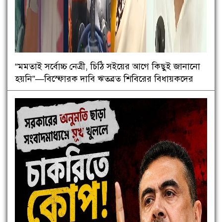
“মমতাই সর্বোচ্চ নেত্রী, চিঠি সইয়ের আগে কিছুই জানানো
হয়নি”—বিস্ফোরক দাবি ঋতব্রত শিবিরের বিধায়কদের