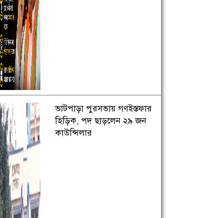
ভাটপাড়া পুরসভায় গণইস্তফার
হিড়িক, পদ ছাড়লেন ২৯ জন
কাউন্সিলার