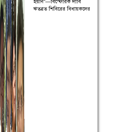
হয়নি”—বিস্ফোরক দাবি
ঋতব্রত শিবিরের বিধায়কদের