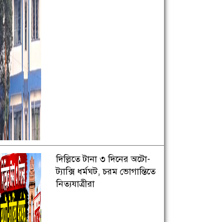
দিল্লিতে টানা ৩ দিনের অটো-
ট্যাক্সি ধর্মঘট, চরম ভোগান্তিতে
নিত্যযাত্রীরা