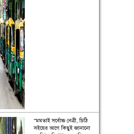
“মমতাই সর্বোচ্চ নেত্রী, চিঠি
সইয়ের আগে কিছুই জানানো