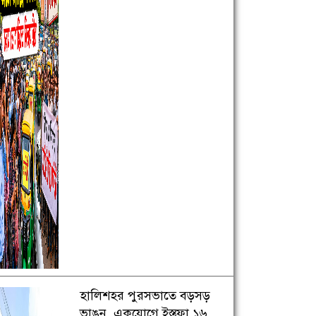
হালিশহর পুরসভাতে বড়সড়
ভাঙন, একযোগে ইস্তফা ১৬