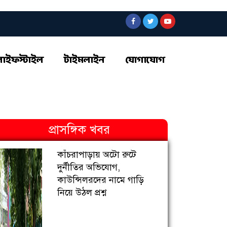
লাইফস্টাইল
টাইমলাইন
যোগাযোগ
প্রাসঙ্গিক খবর
কাঁচরাপাড়ায় অটো রুটে
দুর্নীতির অভিযোগ,
কাউন্সিলরদের নামে গাড়ি
নিয়ে উঠল প্রশ্ন