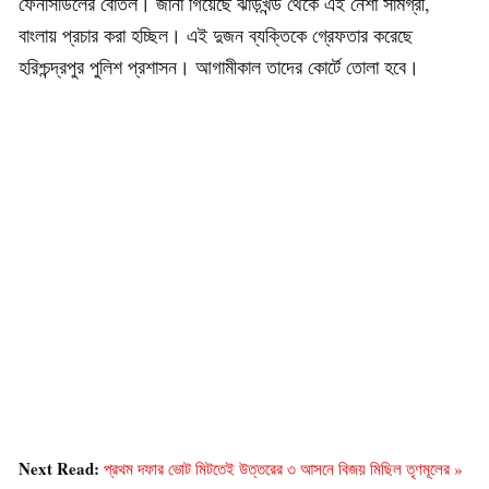
ফেনসিডিলের বোতল। জানা গিয়েছে ঝাড়খন্ড থেকে এই নেশা সামগ্রী,
বাংলায় প্রচার করা হচ্ছিল। এই দুজন ব্যক্তিকে গ্রেফতার করেছে
হরিশ্চন্দ্রপুর পুলিশ প্রশাসন। আগামীকাল তাদের কোর্টে তোলা হবে।
Next Read:
প্রথম দফার ভোট মিটতেই উত্তরের ৩ আসনে বিজয় মিছিল তৃণমূলের »