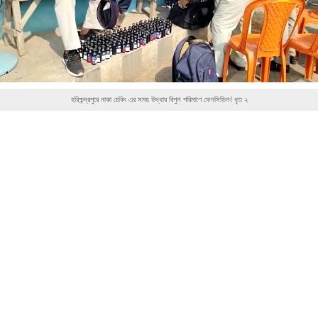
হরিশ্চন্দ্রপুরে নাকা চেকিং এর সময় উদ্ধার বিপুল পরিমাণে ফেনসিডিল! ধৃত ২