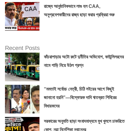
রাজ্যে আনুষ্ঠানিকভাবে লাগু হল CAA,
অনুপ্রবেশকারীদের রাজ্য ছাড়া করার প্রক্রিয়া শুরু
Recent Posts
কাঁচরাপাড়ায় অটো রুটে দুর্নীতির অভিযোগ, কাউন্সিলরদের
নামে গাড়ি নিয়ে উঠল প্রশ্ন
“মমতাই সর্বোচ্চ নেত্রী, চিঠি সইয়ের আগে কিছুই
জানানো হয়নি”—বিস্ফোরক দাবি ঋতব্রত শিবিরের
বিধায়কদের
সরকারের অনুমতি ছাড়া সংবাদমাধ্যমে মুখ খুললে চাকরিতে
কোপ, নয়া নির্দেশিকা নবান্নের