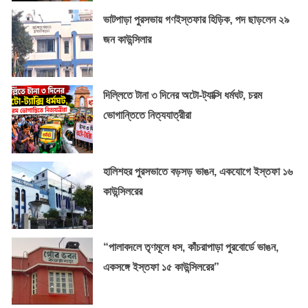
ভাটপাড়া পুরসভায় গণইস্তফার হিড়িক, পদ ছাড়লেন ২৯
জন কাউন্সিলার
দিল্লিতে টানা ৩ দিনের অটো-ট্যাক্সি ধর্মঘট, চরম
ভোগান্তিতে নিত্যযাত্রীরা
হালিশহর পুরসভাতে বড়সড় ভাঙন, একযোগে ইস্তফা ১৬
কাউন্সিলরের
“পালাবদলে তৃণমূলে ধস, কাঁচরাপাড়া পুরবোর্ডে ভাঙন,
একসঙ্গে ইস্তফা ১৫ কাউন্সিলরের”