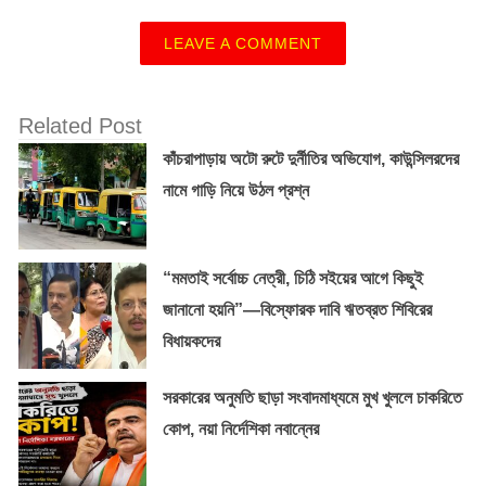
LEAVE A COMMENT
Related Post
কাঁচরাপাড়ায় অটো রুটে দুর্নীতির অভিযোগ, কাউন্সিলরদের
নামে গাড়ি নিয়ে উঠল প্রশ্ন
“মমতাই সর্বোচ্চ নেত্রী, চিঠি সইয়ের আগে কিছুই
জানানো হয়নি”—বিস্ফোরক দাবি ঋতব্রত শিবিরের
বিধায়কদের
সরকারের অনুমতি ছাড়া সংবাদমাধ্যমে মুখ খুললে চাকরিতে
কোপ, নয়া নির্দেশিকা নবান্নের