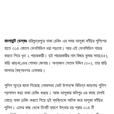
বাংলাহান্ট ডেস্কঃ
হরিশ্চন্দ্রপুরে নাকা চেকিং এর সময় ভালুকা ফাঁড়ির পুলিশের
হাতে ৩১৪ বোতল ফেনসিডিল ধরা পড়লো। আর এই ফেনসিডিল পাচার
করতে গিয়ে ধৃত ২ পাচারকারী। দুই পাচারকারীর নাম বিজয় কুমার সাহা(৪৫),
বাড়ি ঝাড়খণ্ডের গোড্ডা জেলায়। অন্যজন সেতাব উদ্দিন (৩০), তার বাড়ি
মালদার বৈষ্ণবনগর এলাকায়।
পুলিশ সূত্রে জানা গিয়েছে লোকসভা ভোট উপলক্ষে বিভিন্ন জায়গায় পুলিশ
প্রশাসন কড়া নাকা চেকিং করছে। আজ ভালুকায় মনিপুর এর কাছে ঢালাই
মোড়ে নাকা চেকিং করতে গিয়ে দুই ব্যক্তিকে আটক করে ভালুকা ফাঁড়ির
পুলিশ। এদের কাছ থেকে তিনটি ব্যাগে উদ্ধার হয় প্রায় ৩১৪ টি