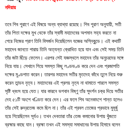
নদিয়ায়
তবে শিব পুরাণে এই বিষয়ে অন্য ব্যাখ্যা রয়েছে। শিব পুরাণ অনুযায়ী, সতী
তাঁর পিতা দক্ষের মুখ থেকে তাঁর স্বামী মহাদেবের অপমান সহ্য করতে না
পেরে নিজের প্রাণ তিনি বিসর্জন দিয়েছিলেন যজ্ঞের অগ্নিকুন্ডে। এই কথাটি
মহাদেব জানতে পারায় তিনি অত্যন্ত ক্রোধিত হয়ে যান এবং সেই সময় তিনি
তাঁর জটা ছিঁড়ে ফেলেন। এরপর সেই যজ্ঞস্থলে মহাদেব তাঁর অনুচরদের সঙ্গে
নিয়ে যায়। সেখানে গিয়ে সমস্ত কিছু লণ্ডভণ্ড করে দেন এবং প্রজাপতি
দক্ষের মুণ্ডপাত করেন। তারপর মহাদেব সতীর মৃতদেহ কাঁধে তুলে নিয়ে শুরু
করেন তান্ডব নৃত্য। মহাদেবের এই প্রলয় নৃত্য না থামাতে পারলে সমস্ত
সৃষ্টি ধ্বংস হয়ে যেত। যার কারনে ভগবান বিষ্ণু তাঁর সুদর্শন চক্র দিয়ে সতীর
দেহ ৫১টি অংশে খণ্ডিত করে দেন। এর ফলে শিব অনেকাংশে শান্ত হলেও
তাঁর সেই রুদ্রতেজ কমে ছিল না। তাঁর এই প্রবল তেজের প্রভাবে মুমূর্ষু
হয়ে গিয়েছিলেন সূর্যও। তখন দেবতারা তাঁর তেজ কমানোর উপায় খুঁজতে
ব্রহ্মার কাছে যান। ব্রহ্মা তখন এই সমস্যা সমাধানের উপায় হিসাবে বলেন