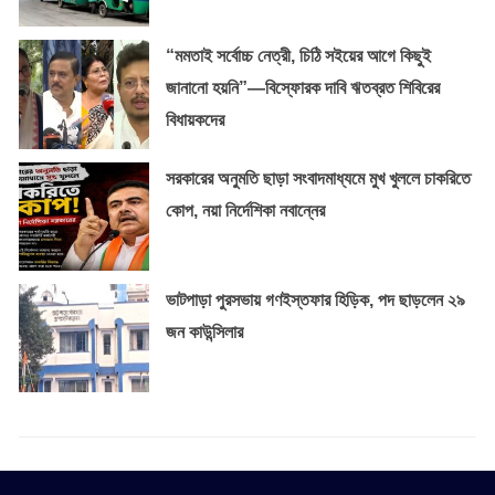
“মমতাই সর্বোচ্চ নেত্রী, চিঠি সইয়ের আগে কিছুই
জানানো হয়নি”—বিস্ফোরক দাবি ঋতব্রত শিবিরের
বিধায়কদের
সরকারের অনুমতি ছাড়া সংবাদমাধ্যমে মুখ খুললে চাকরিতে
কোপ, নয়া নির্দেশিকা নবান্নের
ভাটপাড়া পুরসভায় গণইস্তফার হিড়িক, পদ ছাড়লেন ২৯
জন কাউন্সিলার