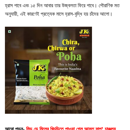
হ্রাস পাবে এবং ১৫ দিন আবার তার উজ্বলতা ফিরে পাবে। পৌরাণিক মত
অনুযায়ী, এই কারণেই প্রত্যেক মাসে হ্রাস-বৃদ্ধি হয় চাঁদের আলো।
আরো পড়ুন-
মিড ডে মিলের খিচুড়িতে পাওয়া গেল আস্ত সাপ! চাঞ্চল্য