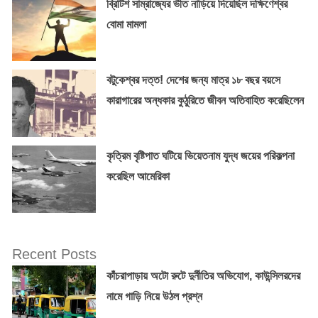
ব্রিটিশ সাম্রাজ্যের ভীত নাড়িয়ে দিয়েছিল দক্ষিণেশ্বর
বোমা মামলা
বটুকেশ্বর দত্ত! দেশের জন্য মাত্র ১৮ বছর বয়সে
কারাগারের অন্ধকার কুঠুরিতে জীবন অতিবাহিত করেছিলেন
কৃত্রিম বৃষ্টিপাত ঘটিয়ে ভিয়েতনাম যুদ্ধ জয়ের পরিকল্পনা
করেছিল আমেরিকা
Recent Posts
কাঁচরাপাড়ায় অটো রুটে দুর্নীতির অভিযোগ, কাউন্সিলরদের
নামে গাড়ি নিয়ে উঠল প্রশ্ন