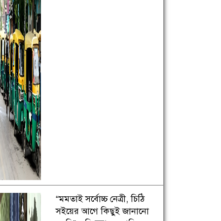
“মমতাই সর্বোচ্চ নেত্রী, চিঠি
সইয়ের আগে কিছুই জানানো