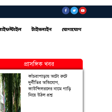
লাইফস্টাইল
টাইমলাইন
যোগাযোগ
প্রাসঙ্গিক খবর
কাঁচরাপাড়ায় অটো রুটে
দুর্নীতির অভিযোগ,
কাউন্সিলরদের নামে গাড়ি
নিয়ে উঠল প্রশ্ন