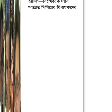
হয়নি”—বিস্ফোরক দাবি
ঋতব্রত শিবিরের বিধায়কদের