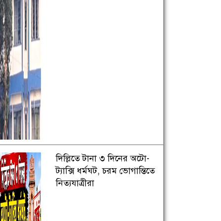
দিল্লিতে টানা ৩ দিনের অটো-
ট্যাক্সি ধর্মঘট, চরম ভোগান্তিতে
নিত্যযাত্রীরা