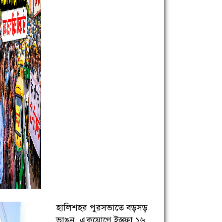
হালিশহর পুরসভাতে বড়সড়
ভাঙন, একযোগে ইস্তফা ১৬