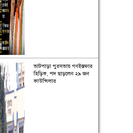
ভাটপাড়া পুরসভায় গণইস্তফার
হিড়িক, পদ ছাড়লেন ২৯ জন
কাউন্সিলার