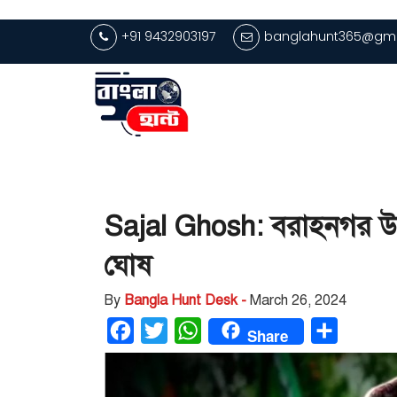
+91 9432903197
banglahunt365@gma
Sajal Ghosh: বরাহনগর উপনি
ঘোষ
By
Bangla Hunt Desk -
March 26, 2024
Facebook
Twitter
WhatsApp
Share
Share