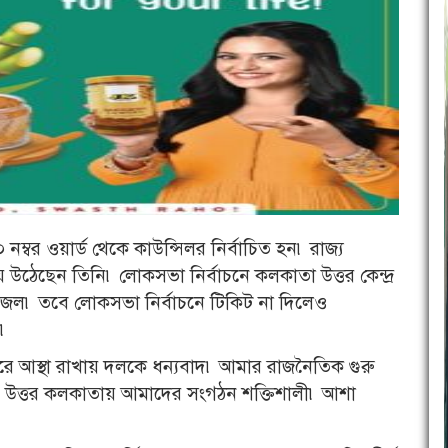
র ওয়ার্ড থেকে কাউন্সিলর নির্বাচিত হন৷ রাজ্য
ে উঠেছেন তিনি৷ লোকসভা নির্বাচনে কলকাতা উত্তর কেন্দ্র
ন সজল৷ তবে লোকসভা নির্বাচনে টিকিট না দিলেও
৷
রে আস্থা রাখায় দলকে ধন্যবাদ৷ আমার রাজনৈতিক গুরু
৷ উত্তর কলকাতায় আমাদের সংগঠন শক্তিশালী৷ আশা