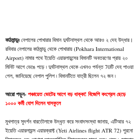
কাঠমান্ডুঃ
নেপালের পোখারার বিমান দুর্ঘটনাস্থল থেকে আরও ২ দেহ উদ্ধার।
রবিবার নেপালের কাঠমান্ডু থেকে পোখারায় (Pokhara International
Airport) নামার পথে ইয়েতি এয়ারলায়ন্সের বিমানটি অবতরণের প্রায় ২০
মিনিট আগে ভেঙে পড়ে ৷ দুর্ঘটনাস্থল থেকে এখনও পর্যন্ত 70টি দেহ পাওয়া
গেল, জানিয়েছে নেপাল পুলিশ ৷ বিমানটিতে যাত্রী ছিলেন ৭২ জন ৷
আরো পড়ুন-
পঞ্চায়েত ভোটের আগে বড় ধাক্কা! বিজেপি কংগ্রেস ছেড়ে
১০০০ কর্মী যোগ দিলেন ঘাসফুলে
মুখপাত্র সুদর্শন বারতৌলাকে উদ্ধৃত করে সংবাদসংস্থা জানায়, এটিআর ৭২
ইয়েতি এয়ারলায়ন্স এয়ারক্রাফ্ট (Yeti Airlines flight ATR 72) পুরনো