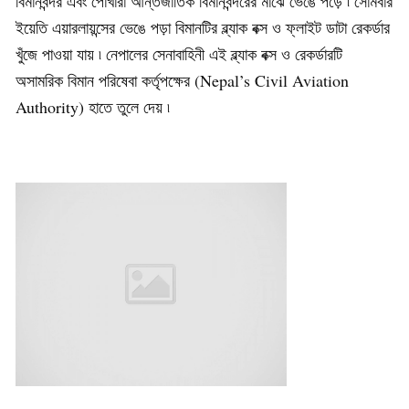
বিমানবন্দর এবং পোখারা আন্তর্জাতিক বিমানবন্দরের মাঝে ভেঙে পড়ে ৷ সোমবার
ইয়েতি এয়ারলায়ন্সের ভেঙে পড়া বিমানটির ব্ল্যাক বক্স ও ফ্লাইট ডাটা রেকর্ডার
খুঁজে পাওয়া যায় ৷ নেপালের সেনাবাহিনী এই ব্ল্যাক বক্স ও রেকর্ডারটি
অসামরিক বিমান পরিষেবা কর্তৃপক্ষের (Nepal’s Civil Aviation
Authority) হাতে তুলে দেয় ৷