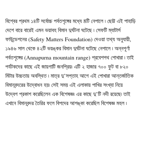
বিশ্বের প্রথম ১৪টি সর্বোচ্চ পর্বতশৃঙ্গের মধ্যে 8টি নেপালে ৷ ছোট্ট এই পাহাড়ি
দেশে বারে বারেই এমন ভয়াবহ বিমান দুর্ঘটনা ঘটেছে ৷ সেফটি ম্যাটার্স
ফাউন্ডেশনের (Safety Matters Foundation) দেওয়া তথ্য অনুযায়ী,
১৯৪৬ সাল থেকে ৪২টি ভয়ঙ্কর বিমান দুর্ঘটনা ঘটেছে নেপালে ৷ অন্নপূর্ণা
পর্বতশৃঙ্গের (Annapurna mountain range) প্রবেশপথ পোখারা ৷ তাই
পর্যটকদের কাছে এই জায়গাটি জনপ্রিয়৷ এটি ২ হাজার ৭০০ ফুট বা ৮২০
মিটার উচ্চতায় অবস্থিত ৷ মাত্র দু’সপ্তাহ আগে এই পোখারা আন্তর্জাতিক
বিমানবন্দরের উদ্বোধন হয়৷ সেই সময় এই এলাকায় পাখির সংখ্যা নিয়ে
উদ্বেগ প্রকাশ করেছিলেন এক বিশেষজ্ঞ৷ এর কাছে দু’টি নদী রয়েছে৷ তাই
এখানে বিমানবন্দর তৈরির ফলে বিপদের আশঙ্কা করেছিল বিশেষজ্ঞ মহল ৷