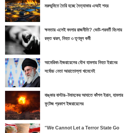
মরুভূমিতে তৈরি হচ্ছে দৈত্যাকার এআই শহর
ক্ষমতায় এসেই বদলার রাজনীতি? ভোট-পরবর্তী হিংসায়
রক্ত ঝরল, নিহত ৩ তৃণমূল কর্মী
আমেরিকা-ইজরায়েলের যৌথ হামলায় নিহত ইরানের
সর্বোচ্চ নেতা আয়াতোল্লা খামেনেই
বাঙ্কার বাস্টার–টমাহকের আঘাতে কাঁপল ইরান, হামলার
ফুটেজ প্রকাশ ইজরায়েলের
“We Cannot Let a Terror State Go