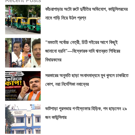
কাঁচরাপাড়ায় অটো রুটে দুর্নীতির অভিযোগ, কাউন্সিলরদের
নামে গাড়ি নিয়ে উঠল প্রশ্ন
“মমতাই সর্বোচ্চ নেত্রী, চিঠি সইয়ের আগে কিছুই
জানানো হয়নি”—বিস্ফোরক দাবি ঋতব্রত শিবিরের
বিধায়কদের
সরকারের অনুমতি ছাড়া সংবাদমাধ্যমে মুখ খুললে চাকরিতে
কোপ, নয়া নির্দেশিকা নবান্নের
ভাটপাড়া পুরসভায় গণইস্তফার হিড়িক, পদ ছাড়লেন ২৯
জন কাউন্সিলার