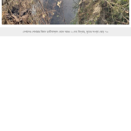
নেপালের পোখারার বিমান দুর্ঘটনাস্থল থেকে আরও ২ দেহ উদ্ধার, মৃতের সংখ্যা বেড়ে ৭০