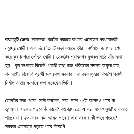
বাংলাহান্ট ডেক্সঃ
লোকসভা ভোটের প্রচারে বাংলায় এসেছেন প্রধানমন্ত্রী
নরেন্দ্র মোদী। এক দিনে তিনটি সভা রয়েছে তাঁর। বর্ধমানে জনসভা শেষ
করে কৃষ্ণনগরে পৌঁছন মোদী। তেহট্টের শ্যামনগর ফুটবল মাঠে তাঁর সভা
হয়। কৃষ্ণনগরের বিজেপি প্রার্থী তথা রাজ পরিবারের সদস্য অমৃতা রায়,
রানাঘাটের বিজেপি প্রার্থী জগন্নাথ সরকার এবং বহরমপুরের বিজেপি প্রার্থী
নির্মাল সাহার সমর্থনে সভা করেছেন তিনি।
তেহট্টের সভা থেকে মোদী বললেন, সারা দেশে ১৫টা আসনও পাবে না
তৃণমূল। সরকার গড়বে কী ভাবে? কংগ্রেস তো এ বার ‘হাফসেঞ্চুরি’ও করতে
পারবে না। ৫০-এরও কম আসন পাবে। এরা সরকার কী ভাবে গড়বে?
সরকার একমাত্র গড়তে পারে বিজেপি।