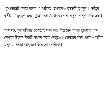
প্রধানমন্ত্রী আরো বলেন, ‘‘গরিবের রেশনকেও ছাড়েনি তৃণমূল। সর্বত্র
দুর্নীতি। তৃণমূল এবং ‘ইন্ডি’ জোটের উপর থেকে মানুষ আস্থা হারিয়েছে।
প্রসঙ্গত, বৃহস্পতিবার তেহট্টেই সভা করে গিয়েছেন মমতা বন্দ্যোপাধ্যায়।
সেখানে ছিলেন বিদায়ী সাংসদ মহুয়া মৈত্রও। তেহট্টের সভা থেকে একাধিক
ইস্যুতে মমতা আক্রমণ করেছেন মোদীকে।