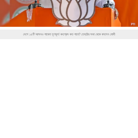
দেশে ১৫টি আসনও পাবেনা তৃণমূল! কংগ্রেস কত পাবে? তেহট্টের সভা থেকে বললেন মোদী