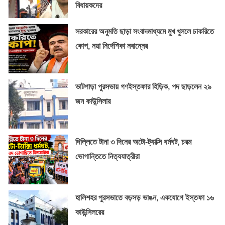
বিধায়কদের
সরকারের অনুমতি ছাড়া সংবাদমাধ্যমে মুখ খুললে চাকরিতে
কোপ, নয়া নির্দেশিকা নবান্নের
ভাটপাড়া পুরসভায় গণইস্তফার হিড়িক, পদ ছাড়লেন ২৯
জন কাউন্সিলার
দিল্লিতে টানা ৩ দিনের অটো-ট্যাক্সি ধর্মঘট, চরম
ভোগান্তিতে নিত্যযাত্রীরা
হালিশহর পুরসভাতে বড়সড় ভাঙন, একযোগে ইস্তফা ১৬
কাউন্সিলরের