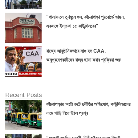
“পালাবদলে তৃণমূলে ধস, কাঁচরাপাড়া পুরবোর্ডে ভাঙন,
একসঙ্গে ইস্তফা ১৫ কাউন্সিলরের”
রাজ্যে আনুষ্ঠানিকভাবে লাগু হল CAA,
অনুপ্রবেশকারীদের রাজ্য ছাড়া করার প্রক্রিয়া শুরু
Recent Posts
কাঁচরাপাড়ায় অটো রুটে দুর্নীতির অভিযোগ, কাউন্সিলরদের
নামে গাড়ি নিয়ে উঠল প্রশ্ন