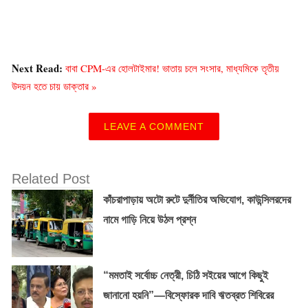
Next Read:
বাবা CPM-এর হোলটাইমার! ভাতায় চলে সংসার, মাধ্যমিকে তৃতীয়
উদয়ন হতে চায় ডাক্তার »
LEAVE A COMMENT
Related Post
কাঁচরাপাড়ায় অটো রুটে দুর্নীতির অভিযোগ, কাউন্সিলরদের
নামে গাড়ি নিয়ে উঠল প্রশ্ন
“মমতাই সর্বোচ্চ নেত্রী, চিঠি সইয়ের আগে কিছুই
জানানো হয়নি”—বিস্ফোরক দাবি ঋতব্রত শিবিরের