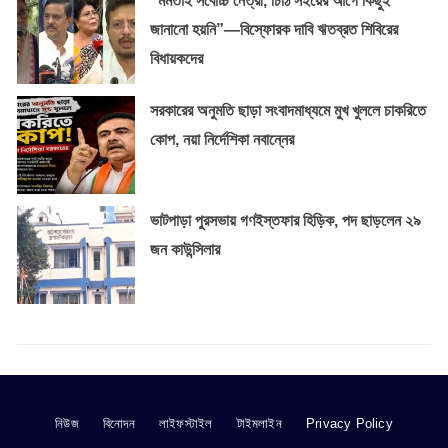
“মমতাই সর্বোচ্চ নেত্রী, চিঠি সইয়ের আগে কিছুই
জানানো হয়নি”—বিস্ফোরক দাবি ঋতব্রত শিবিরের
বিধায়কদের
সরকারের অনুমতি ছাড়া সংবাদমাধ্যমে মুখ খুললে চাকরিতে
কোপ, নয়া নির্দেশিকা নবান্নের
ভাটপাড়া পুরসভায় গণইস্তফার হিড়িক, পদ ছাড়লেন ২৯
জন কাউন্সিলার
নিউজ
বিনোদন
লাইফস্টাইল
টাইমলাইন
Privacy Policy