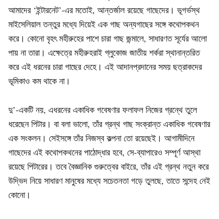
আমাদের ‘ইন্টারনেট’-এর মতোই, আন্তর্জাল রয়েছে গাছেদের। ভূগর্ভস্থ
মাইসেলিয়াল তন্তুর মধ্যে দিয়েই এক গাছ অন্যগাছের সঙ্গে কথোপকথন
করে। কোনো বৃহৎ মহীরুহের পাশে চারা গাছ জন্মালে, সাধারণত সূর্যের আলো
পায় না তারা। এক্ষেত্রে মহীরুহরাই গ্লুকোজ জাতীয় শর্করা স্থানান্তরিত
করে এই ধরনের চারা গাছের দেহে। এই আদানপ্রদানের সময় ছত্রাকদের
ভূমিকাও কম থাকে না।
দু’-একটি নয়, এধরনের একাধিক গবেষণার ফলাফল নিজের গ্রন্থে তুলে
ধরেছেন পিটার। বা বলা ভালো, তাঁর গ্রন্থ গাছ সংক্রান্ত একাধিক গবেষণার
এক সংকলন। সেইসঙ্গে তাঁর নিজস্ব কল্পনা তো রয়েছেই। আগামীদিনে
গাছেদের এই কথোপকথনের পাঠোদ্ধার হবে, সে-ব্যাপারেও সম্পূর্ণ আস্থা
রয়েছে পিটারের। তবে বৈজ্ঞানিক গুরুত্বের বাইরে, তাঁর এই গ্রন্থ নতুন করে
উদ্ভিদ নিয়ে সাধারণ মানুষের মধ্যে সচেতনতা গড়ে তুলছে, তাতে সন্দেহ নেই
কোনো।