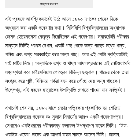
গাছেদের কথা বলা
এই প্রসঙ্গে আবশ্যিকভাবেই উঠে আসে ১৯৯০ দশকের শেষের দিকে
অধ্যয়ন করা একটি গবেষণার কথা। মিসিসিপি বিশ্ববিদ্যালয়ের অধ্যাপক
জেসন হোয়েকসেমা নেতৃত্ব দিয়েছিলেন এই গবেষণার। ল্যাবরেটরি পরীক্ষার
মাধ্যমে তিনিই প্রথম দেখান, একটি গাছ থেকে অন্য গাছের মধ্যে খাদ্য,
খনিজ এবং তথ্য সরবরাহিত করে অন্য গাছ। আর এই গোটা প্রক্রিয়াটাই
ঘটে মাটির নিচে। অন্যদিকে তথ্য ও খাদ্য আদানপ্রদানের এই নেটওয়ার্কের
মধ্যস্থতা করে মাইসেলিয়াম গোত্রের বিভিন্ন ছত্রাক। গাছের থেকে তারা
সংগ্রহ করে পুষ্টি, বিনিময়ে শর্করা বহন করে পৌঁছে দেয় অন্য গাছকে।
উল্লেখ্য, এই ধরনের ছত্রাকের উপস্থিতি দেখতে পাওয়া যায় সর্বত্রই।
এখানেই শেষ নয়, ১৯৯৭ সালে নেচার পত্রিকায় প্রকাশিত হয় শেফিল্ড
বিশ্ববিদ্যালয়ের গবেষক ডঃ সুজান সিমার্ডের আরও একটি গবেষণাপত্র।
সেখানেও একইধরনের পরীক্ষালব্ধ ফলাফল উপস্থাপন করেন তিনি। ‘উড-
ওয়াইড-ওয়েব’ নামের এক আশ্চর্য তত্ত্ব সামনে আনেন তিনি। জানান,