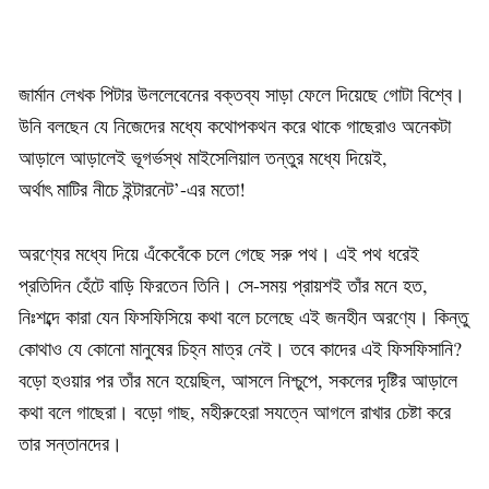
জার্মান লেখক পিটার উললেবেনের বক্তব্য সাড়া ফেলে দিয়েছে গোটা বিশ্বে।
উনি বলছেন যে নিজেদের মধ্যে কথোপকথন করে থাকে গাছেরাও অনেকটা
আড়ালে আড়ালেই ভূগর্ভস্থ মাইসেলিয়াল তন্তুর মধ্যে দিয়েই,
অর্থাৎ মাটির নীচে ইন্টারনেট’-এর মতো!
অরণ্যের মধ্যে দিয়ে এঁকেবেঁকে চলে গেছে সরু পথ। এই পথ ধরেই
প্রতিদিন হেঁটে বাড়ি ফিরতেন তিনি। সে-সময় প্রায়শই তাঁর মনে হত,
নিঃশব্দে কারা যেন ফিসফিসিয়ে কথা বলে চলেছে এই জনহীন অরণ্যে। কিন্তু
কোথাও যে কোনো মানুষের চিহ্ন মাত্র নেই। তবে কাদের এই ফিসফিসানি?
বড়ো হওয়ার পর তাঁর মনে হয়েছিল, আসলে নিশ্চুপে, সকলের দৃষ্টির আড়ালে
কথা বলে গাছেরা। বড়ো গাছ, মহীরুহেরা সযত্নে আগলে রাখার চেষ্টা করে
তার সন্তানদের।