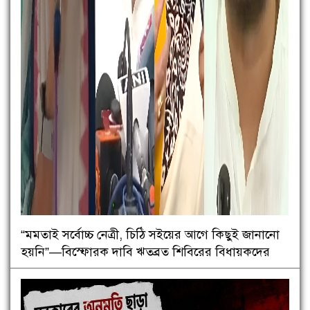
“মমতাই সর্বোচ্চ নেত্রী, চিঠি সইয়ের আগে কিছুই জানানো
হয়নি”—বিস্ফোরক দাবি ঋতব্রত শিবিরের বিধায়কদের