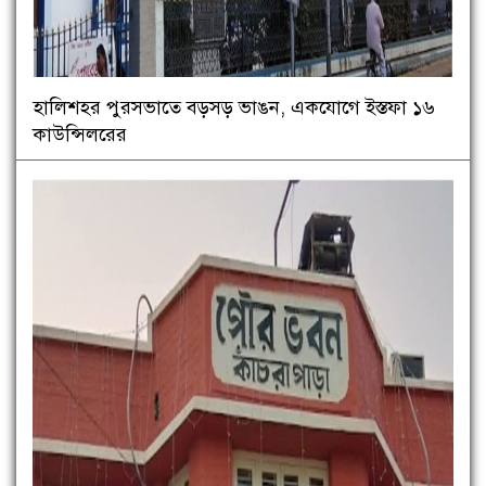
হালিশহর পুরসভাতে বড়সড় ভাঙন, একযোগে ইস্তফা ১৬
কাউন্সিলরের